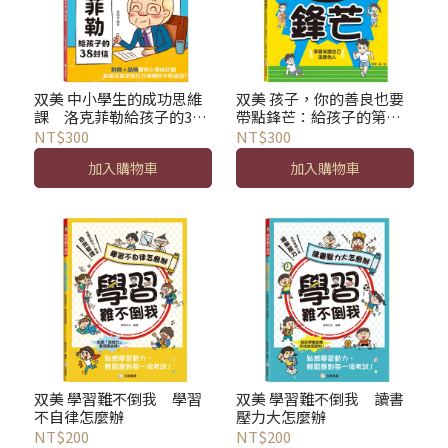
双美 中小學生的成功思維
双美 孩子，你的善良也要
課 洛克菲勒給孩子的38
帶點鋒芒：給孩子的第一
封信
堂人際界線課
NT$300
NT$300
加入購物車
加入購物車
双美 學習難不倒我 學習
双美 學習難不倒我 讀書
不自律怎麼辦
壓力大怎麼辦
NT$200
NT$200