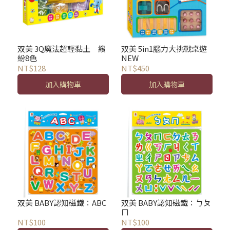
双美 3Q魔法超輕黏土 繽
双美 5in1腦力大挑戰桌遊
紛8色
NEW
NT$128
NT$450
加入購物車
加入購物車
双美 BABY認知磁鐵：ABC
双美 BABY認知磁鐵：ㄅㄆ
ㄇ
NT$100
NT$100