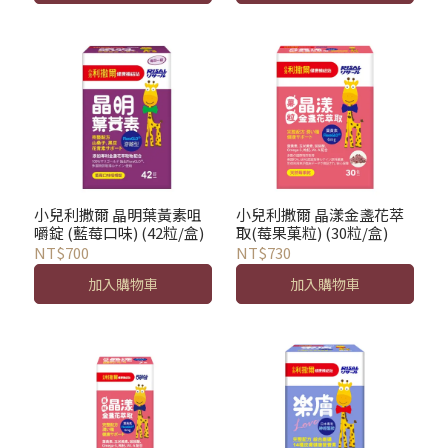
小兒利撒爾 晶明葉黃素咀
小兒利撒爾 晶漾金盞花萃
嚼錠 (藍莓口味) (42粒/盒)
取(莓果菓粒) (30粒/盒)
NT$700
NT$730
加入購物車
加入購物車