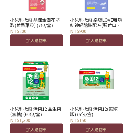
小兒利撒爾 晶漾金盞花萃
小兒利撒爾 樂膚LOVE咀嚼
取(莓果菓粒) (7包/盒)
錠神經醯胺配方(藍莓口味)
(60粒/盒)
NT$200
NT$900
加入購物車
加入購物車
小兒利撒爾 活菌12 益生菌
小兒利撒爾 活菌12(無糖
(無糖) (60包/盒)
版) (5包/盒)
NT$1,300
NT$150
加入購物車
加入購物車