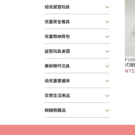
幼兒感官玩具
兒童安全餐具
兒童收納背包
益智玩具桌遊
FU
式隨
美術勞作文具
NT$
幼兒童書繪本
日常生活用品
興趣收藏品