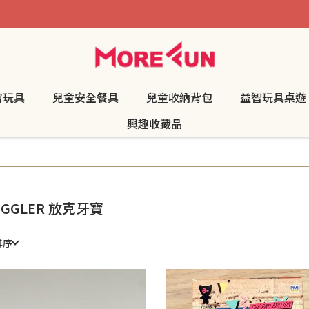
官玩具
兒童安全餐具
兒童收納背包
益智玩具桌遊
興趣收藏品
UGGLER 放克牙寶
排序