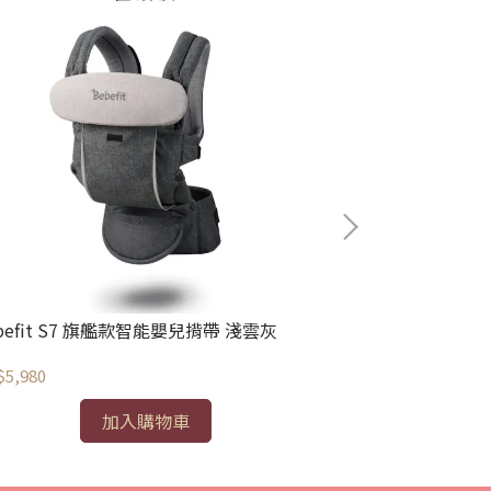
befit S7 旗艦款智能嬰兒揹帶 淺雲灰
Bebefit Sma
5,980
NT$1,580
加入購物車