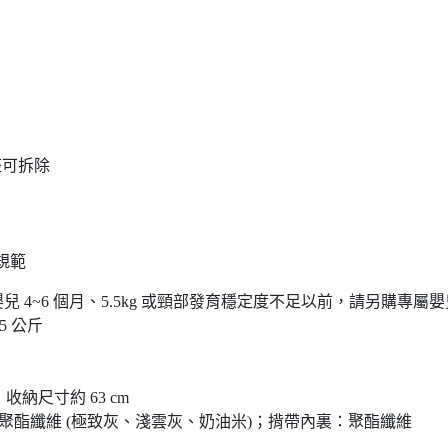
整可拆除
規範
 公斤 (嬰兒 4~6 個月、5.5kg 或頸部發育穩定度不足以前，請另購專
5 公斤
 收納尺寸約 63 cm
 100% 聚酯纖維 (極致灰、淺雲灰、奶油米)；揹帶內裏：聚酯纖維