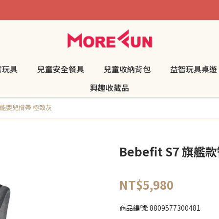
官玩具
兒童安全餐具
兒童收納背包
益智玩具桌遊
興趣收藏品
艦款智能嬰兒揹帶 極致灰
Bebefit S7 
NT$5,980
商品編號:
8809577300481