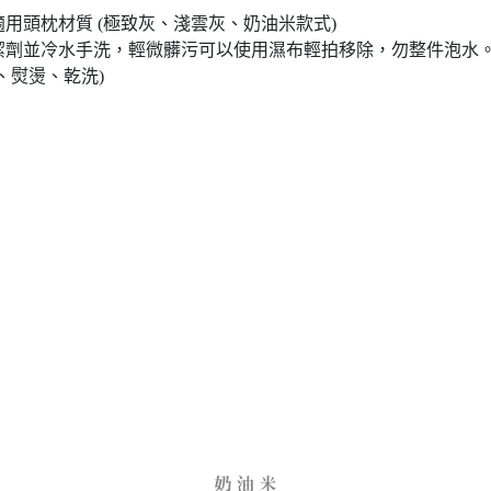
適用頭枕材質 (極致灰、淺雲灰、奶油米款式)
潔劑並冷水手洗，輕微髒污可以使用濕布輕拍移除，勿整件泡水
、熨燙、乾洗)