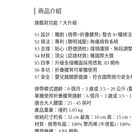
商品介紹
旗艦款功能 7 大升級
S1 設計｜獨創 {揹帶+折疊腰凳} 整合 8+種揹法
S2 揹法｜專利 {聰明減壓} 無痛揹負系統
S3 支撐｜貼心 {舒適頭枕} 撐頭護頸、無段調
S4 材質｜頂尖 {認證材質} 獲國際大獎
S5 四季｜升級全接觸面採用透氣 3D 網布
S6 多功｜折疊腰凳可單獨使用
S7 安全｜嬰兒髖關節健康、符合國際揹巾安全
揹帶模式適齡：0 個月 ~ 3 歲或 3.5 ~ 20
單獨使用折疊腰凳適齡：6 個月 ~ 3 歲或 3.5 ~ 1
適合大人腰圍：25 - 45 英吋
產品重量：僅約 1.05 kg
收納尺寸約長：32 cm 最寬：16 cm 高：15 cm，
材質 - 揹帶布面：100% 聚丙烯 (午夜藍) /
腰凳機構：ABS 樹脂