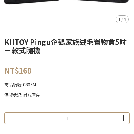
1
/
5
KHTOY Pingu企鵝家族絨毛置物盒5吋
－款式隨機
NT$168
商品編號:
0805M
供貨狀況:
尚有庫存