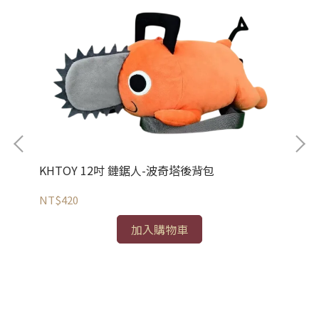
KHTOY 12吋 鏈鋸人-波奇塔後背包
NT$420
K
加入購物車
NT