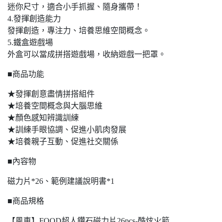
迷你尺寸，適合小手抓握、隨身攜帶！
4.發揮創造能力
發揮創造，專注力、培養思維空間概念。
5.鐵盒遊戲場
外盒可以當成拼搭遊戲場，收納遊戲一把罩。
■商品功能
★發揮創意盡情拼搭組件
★培養空間概念與大腦思維
★顏色感知辨識訓練
★訓練手眼協調、促進小肌肉發展
★培養親子互動、促進社交關係
■內容物
磁力片*26、範例建議說明書*1
■商品規格
【風車】FOOD超人鑽石磁力片26pcs-酷炫火箭