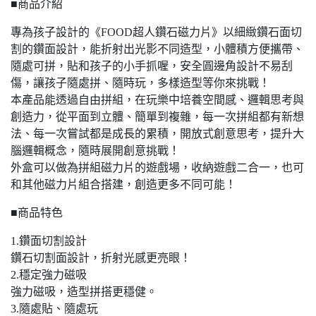
■商品介紹
專為孩子設計的《FOOD超人鑽石磁力片》以細緻鑽石面切
割的鑽面設計，能折射出光影不同造型，小體積方便攜帶、
隨處可拼，貼和孩子的小手抓喔，安全圓邊角設計不易刮
傷，讓孩子隨處拼、隨時玩，多樣造型等你來挑戰！
本產品能透過自由拼組，在玩樂中培養空間感、邏輯思考與
創造力，從平面到立體、簡單到複雜，每一次拼組都有新想
法、每一次嘗試都是成長的累積，開放式創意思考，提升大
腦邏輯概念，隨時展開創意挑戰！
外盒可以做為拼組磁力片的遊戲場，收納遊戲二合一，也可
和其他磁力片組合搭建，創造更多不同可能！
■商品特色
1.鑽面切割設計
鑽石切割面設計，折射光感更亮眼！
2.穩定強力磁吸
強力磁吸，造型拼搭更穩健。
3.隨處貼、隨處玩