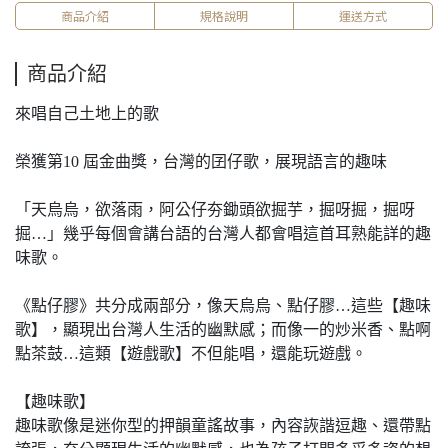
商品介紹
規格說明
運送方式
商品介紹
來唱自己土地上的歌
榮獲第10 屆金曲獎，台灣的囝仔歌，展現語言的趣味
「天烏烏，欲落雨，阿公仔夯鋤頭欲掘芋，掘呀掘，掘呀
掘…」幾乎每個會講台語的台灣人都會唱這首耳熟能詳的趣
味歌。
《點仔膠》共分成兩部分，像天烏烏、點仔膠…這些【趣味
歌】，顯現出台灣人生活的幽默感；而像一的炒米香、點啊
點茶鼓…這類【遊戲歌】不但能唱，還能玩遊戲。
【趣味歌】
趣味歌像是迷你型的押韻童謠故事，內容詼諧逗趣、還帶點