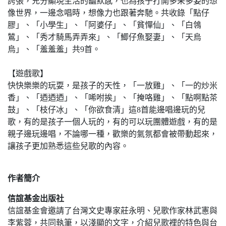
誇張，充分顯現生活的幽默感，也為孩子打開多采多姿的想
像世界，一邊念唱時，想像力也跟著奔馳。共收錄「點仔
膠」、「小學生」、「阿婆仔」、「貧憚仙」、「白鴒
鷥」、「秀才騎馬弄弄來」、「鯽仔魚娶妻」、「天烏
烏」、「羞羞羞」共9首。
【遊戲歌】
快快樂樂的玩耍，是孩子的天性，「一放雞」、「一的炒米
香」、「迺迺迺」、「唏咐挨」、「掩咯雞」、「點啊點茶
鼓」、「枝仔冰」、「你欲食清」這8首能邊唱邊玩的兒
歌，有的是孩子一個人玩的，有的可以玩團體遊戲，有的是
親子邊玩邊唱，不論哪一種，歡樂的氣氛都會被帶動起來，
讓孩子更加熟悉這些兒歌的內容。
作者簡介
信誼基金出版社
信誼基金會邀請了台灣文史專家莊永明、兒歌作家林武憲與
李紫蓉，共同執筆，以淺顯的文字，介紹兒歌裡的特色與台