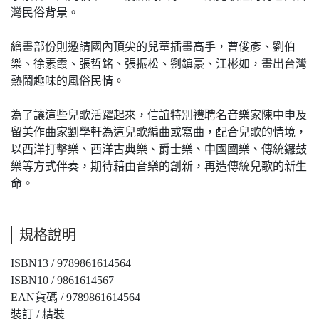
灣民俗背景。
繪畫部份則邀請國內頂尖的兒童插畫高手，曹俊彥、劉伯
樂、徐素霞、張哲銘、張振松、劉鎮豪、江彬如，畫出台灣
熱鬧趣味的風俗民情。
為了讓這些兒歌活躍起來，信誼特別禮聘名音樂家陳中申及
留美作曲家劉學軒為這兒歌編曲或寫曲，配合兒歌的情境，
以西洋打擊樂、西洋古典樂、爵士樂、中國國樂、傳統鑼鼓
樂等方式伴奏，期待藉由音樂的創新，再造傳統兒歌的新生
命。
規格說明
ISBN13 / 9789861614564
ISBN10 / 9861614567
EAN貨碼 / 9789861614564
裝訂 / 精裝