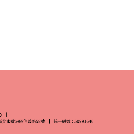
0
7新北市蘆洲區信義路58號
統一編號：50991646