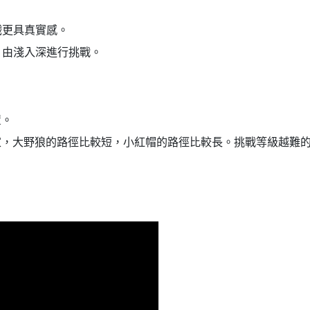
戲更具真實感。
，由淺入深進行挑戰。
置。
家，大野狼的路徑比較短，小紅帽的路徑比較長。挑戰等級越難