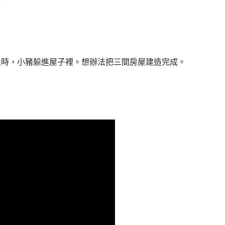
狼時，小豬躲進屋子裡。想辦法把三間房屋建造完成。