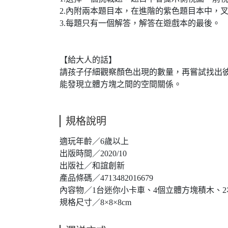
2.內附兩本題目本，在進階的紫色題目本中，
3.每題只有一個解答，解答在遊戲本的最後。
【給大人的話】
請孩子仔細觀察顏色出現的數量，再嘗試找出
能發現立體方塊之間的空間關係。
規格說明
適玩年齡／6歲以上
出版時間／2020/10
出版社／和誼創新
產品條碼／4713482016679
內容物／1台迷你小卡車、4個立體方塊積木、2
規格尺寸／8×8×8cm