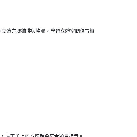
用立體方塊鋪排與堆疊，學習立體空間位置概
木，讓車子上的方塊顏色符合題目指示。