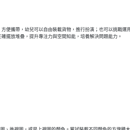
、方便攜帶，幼兒可以自由裝載貨物，進行扮演；也可以挑戰運
正確擺放堆疊，提升專注力與空間知能，培養解決問題能力。
視圖、後視圖，或是上視圖的顏色。嘗試裝載不同顏色的方塊積