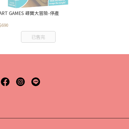
ART GAMES 尋寶大冒險-停產
SMART GAM
紅帽）
$690
NT$2,160
已售完