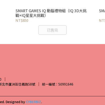
SMART GAMES IQ 動腦禮物組（IQ 3D大挑
SM
戰+IQ星星大挑戰）
NT$850
NT
已售完
0
7新北市蘆洲區信義路58號
統一編號：50991646
ved.
Designed by
CYBERBIZ
.