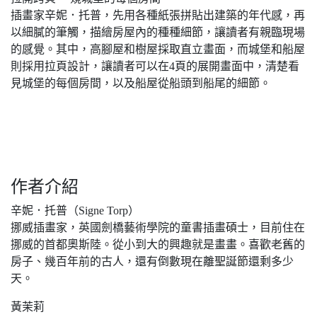
插畫家辛妮．托普，先用各種紙張拼貼出建築的年代感，再
以細膩的筆觸，描繪房屋內的種種細節，讓讀者有親臨現場
的感覺。其中，高腳屋和樹屋採取直立畫面，而城堡和船屋
則採用拉頁設計，讓讀者可以在4頁的展開畫面中，清楚看
見城堡的每個房間，以及船屋從船頭到船尾的細節。
作者介紹
辛妮．托普（Signe Torp）
挪威插畫家，英國劍橋藝術學院的童書插畫碩士，目前住在
挪威的首都奧斯陸。從小到大的興趣就是畫畫。喜歡老舊的
房子、幾百年前的古人，還有倒數現在離聖誕節還剩多少
天。
黃茉莉