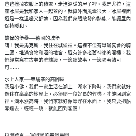
爸爸撥掉衣服上的積雪，走進溫暖的屋子裡。我是尤拉，這
座冰屋是我和家人一起蓋的。就算外面風雪很大，冰屋裡面
還是一樣溫暖又舒適，因為我們身體散發的熱能，能讓屋內
保持暖和。
雄偉的堡壘──德國的城堡
嗨！我是馬克斯，我住在城堡裡。這裡不但有舉辦宴會的騎
士廳、堆滿食物和酒的地窖，還有許多老舊神祕的閣樓。我
們經常窩在古老的壁爐邊，一邊聽故事，一邊喝著熱可
可……
水上人家──柬埔寨的高腳屋
我是小健，我們一家生活在湖上！湖水下降時，我們家就好
像住在高高的樹屋上，必須爬一段好長的竹梯，才能回到家
裡。湖水漲高時，我們家就好像漂浮在水面上，我只要把船
靠過去，輕輕一跳，就能回到客廳！
拉開跨頁 一窺城堡的每個房間