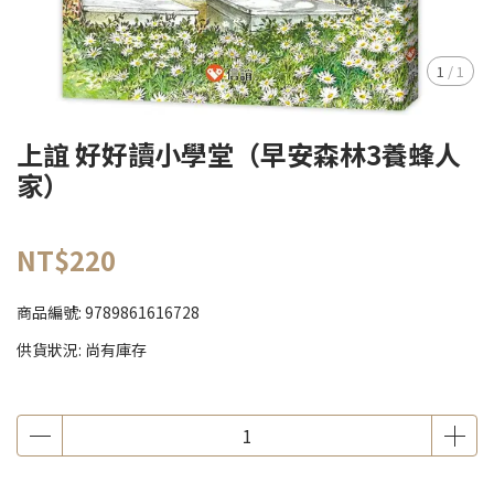
1
/
1
上誼 好好讀小學堂（早安森林3養蜂人
家）
NT$220
商品編號:
9789861616728
供貨狀況:
尚有庫存