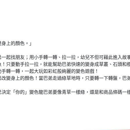
變身上的顏色。」
弟一起找朋友；用小手轉一轉、拉一拉，幼兒不但可藉此進入故
魚！只要動手拉一拉，就能幫助巴弟快速的變身成草叢、石頭和
動手轉一轉，一起大玩如彩虹般絢麗的變色遊戲！
弟改變身上的顏色！當巴弟走過綠草地時，只要轉一下轉盤，巴
己決定「你的」變色龍巴弟要像青草一樣綠，還是和商品條碼一