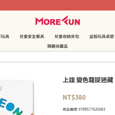
官玩具
兒童安全餐具
兒童收納背包
益智玩具桌遊
興趣收藏品
上誼 變色龍捉迷藏
NT$380
商品編號:
9789577625083