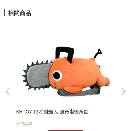
相關商品
NT
KHTOY 12吋 鏈鋸人-波奇塔後背包
式隨
NT$420