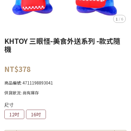
1
/
6
KHTOY 三眼怪-美食外送系列 -款式隨
機
NT$378
商品編號:
4711198893041
供貨狀況:
尚有庫存
尺寸
12吋
16吋