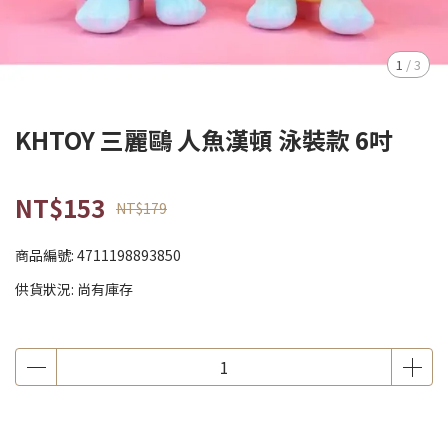
1
/
3
KHTOY 三麗鷗 人魚漢頓 泳裝款 6吋
NT$153
NT$179
商品編號:
4711198893850
供貨狀況:
尚有庫存