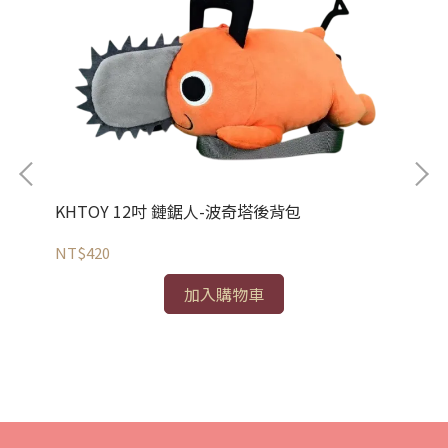
NT
KHTOY 12吋 鏈鋸人-波奇塔後背包
NT$420
式隨機
加入購物車