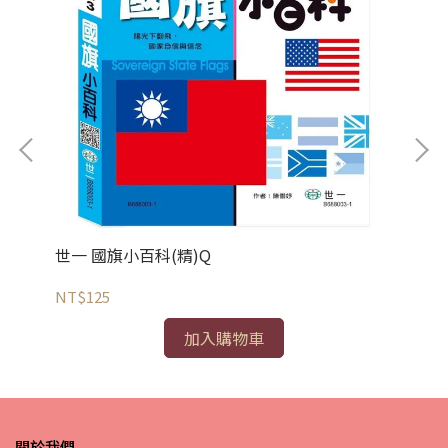
世一 國旗小百科(精)Q
世
NT$125
NT
加入購物車
關於我們