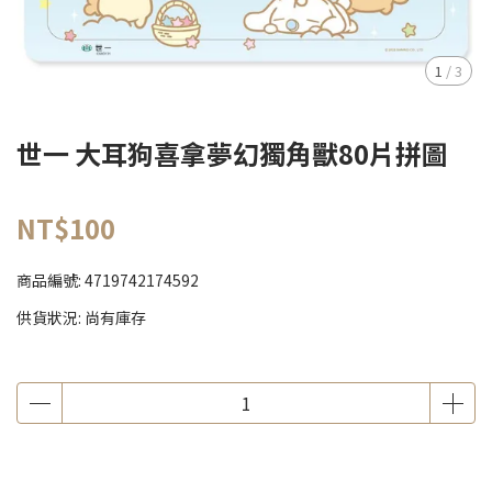
1
/
3
世一 大耳狗喜拿夢幻獨角獸80片拼圖
NT$100
商品編號:
4719742174592
供貨狀況:
尚有庫存