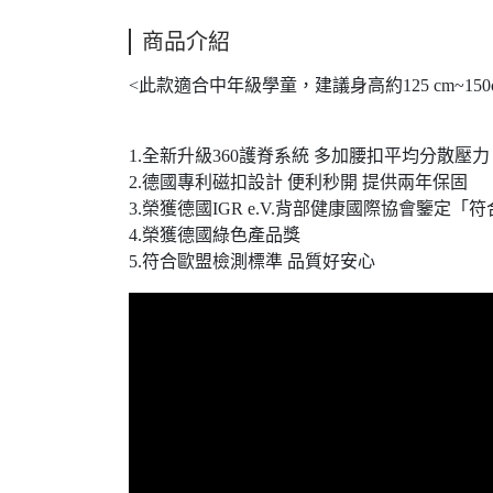
商品介紹
<此款適合中年級學童，建議身高約125 cm~150
1.全新升級360護脊系統 多加腰扣平均分散壓力
2.德國專利磁扣設計 便利秒開 提供兩年保固
3.榮獲德國IGR e.V.背部健康國際協會鑒定
4.榮獲德國綠色產品獎
5.符合歐盟檢測標準 品質好安心