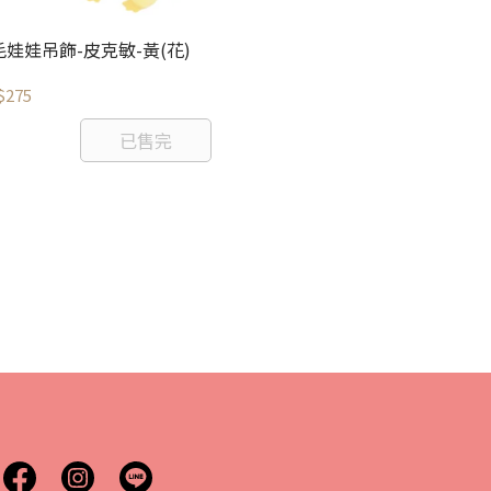
毛娃娃吊飾-皮克敏-黃(花)
$275
絨毛娃娃吊飾-皮
已售完
NT$275