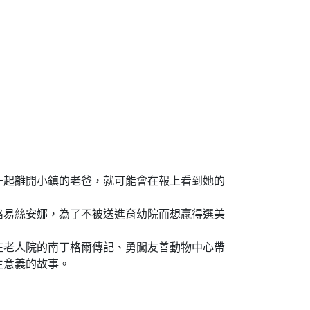
一起離開小鎮的老爸，就可能會在報上看到她的
路易絲安娜，為了不被送進育幼院而想贏得選美
在老人院的南丁格爾傳記、勇闖友善動物中心帶
生意義的故事。