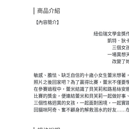
商品介紹
【內容簡介】
紐伯瑞文學金獎作家+紐約
凱特．狄卡密歐最
三個女孩，一段
一場異想天開的選
改變了她們的人生
敏感、膽怯、缺乏自信的十歲小女生蕾米想著
照片之後回家吧？為了贏得比賽，蕾米不僅要
在參賽過程中，蕾米結識了貝芙莉和路易絲安
比賽的獎金，便連結蕾米和貝芙莉一起做好事
三個性格迥異的女孩，一起面對困境，一起實
回貓咪阿奇、奮不顧身的解救溺水的好友……