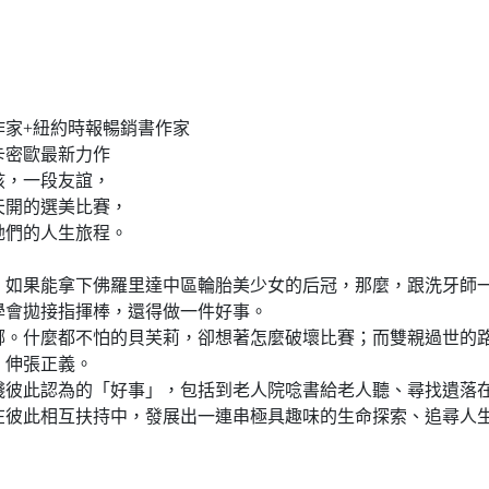
時報暢銷書作家
新力作
友誼，
美比賽，
旅程。
，如果能拿下佛羅里達中區輪胎美少女的后冠，那麼，跟洗牙師
學會拋接指揮棒，還得做一件好事。
娜。什麼都不怕的貝芙莉，卻想著怎麼破壞比賽；而雙親過世的
、伸張正義。
踐彼此認為的「好事」，包括到老人院唸書給老人聽、尋找遺落
在彼此相互扶持中，發展出一連串極具趣味的生命探索、追尋人