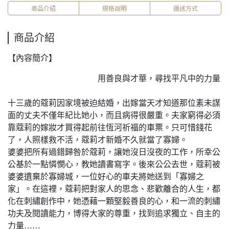
商品介紹
規格說明
運送方式
商品介紹
【內容簡介】
用善良與才華，尋找平凡中的力量
十三歲的蔻莉因家境被迫結婚，出嫁當天才知道那位素未謀
面的丈夫不僅年紀比她小，而且病得很嚴重。夫家窮得必須
靠蔻莉的嫁妝才買得起前往恆河祈福的車票。只可惜錢花
了，人照樣救不活，蔻莉才新婚不久就當了寡婦。
婆婆把所有過錯歸咎於蔻莉，讓她沒日沒夜的工作，所幸公
公基於一點憐憫心，教她讀書寫字。後來公公去世，蔻莉被
婆婆遺棄於寡婦城，一位好心的車夫將她送到「寡婦之
家」。在這裡，蔻莉把對家人的思念、悲歡離合的人生，都
化在刺繡創作中，她憑藉一顆堅毅善良的心，和一流的刺繡
功夫及閱讀能力，博得大家的尊重，找到追求獨立、自主的
力量……