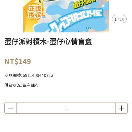
1
/
10
蛋仔派對積木-蛋仔心情盲盒
NT$149
商品編號:
6911400440713
供貨狀況:
尚有庫存