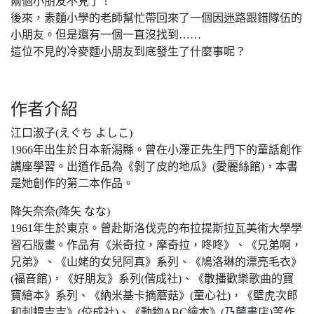
兩個小朋友不見了！
後來，素麵小學的老師幫忙帶回來了一個因迷路跟錯隊伍的
小朋友。但是還有一個一直沒找到……
這位不見的冷麥麵小朋友到底發生了什麼事呢？
作者介紹
江口淑子(えぐち よしこ)
1966年出生於日本新潟縣。曾在小澤正先生門下的童話創作
講座學習。出道作品為《剝了皮的地瓜》(愛麗絲館)，本書
是她創作的第二本作品。
降矢奈奈(降矢 なな)
1961年生於東京。曾赴斯洛伐克的布拉提斯拉瓦美術大學學
習石版畫。作品有《米奇拉，摩奇拉，咚咚》、《兄弟啊，
兄弟》、《山姥的女兒阿真》系列、《鳩洛琳的漂亮毛衣》
(福音館)，《好朋友》系列(偕成社)、《散播歡樂歌曲的寶
寶繪本》系列、《納米基卡摘蘑菇》(童心社)，《壁虎次郎
和刺蝟吉吉》(佼成社)、《動物ABC繪本》(乃蘭書店)等作