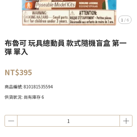
1
/
6
布魯可 玩具總動員 款式隨機盲盒 第一
彈 單入
NT$395
商品編號:
810181535594
供貨狀況:
尚有庫存 6