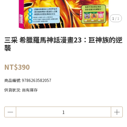
1
/
1
三采 希臘羅馬神話漫畫23：巨神族的逆
襲
NT$390
商品編號:
9786263582057
供貨狀況:
尚有庫存