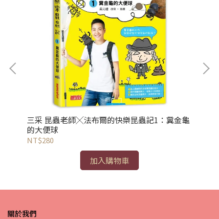
三采 昆蟲老師╳法布爾的快樂昆蟲記1：糞金龜
三
的大便球
NT$280
NT
加入購物車
關於我們