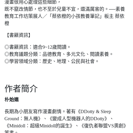
漫畫很用心處理這些細節，
既不竄改情節，也不至於兒童不宜，還滿厲害的。──素養
教育工作坊策展人／「蔡依橙的小孩教養筆記」板主 蔡依
橙
【書籍資訊】
◎書籍資訊：適合9~12歲閱讀。
◎教育議題分類：品德教育、多元文化、閱讀素養。
◎學習領域分類：歷史、地理、公民與社會。
作者簡介
朴始連
長期為小朋友寫作漫畫劇情。著有《DDotty & Sleep
Ground：無人機》、《變成人型機器人的DDotty》、
《Minidoll：超級Minidoll的誕生》、《復仇者聯盟VS奧創》
等書。