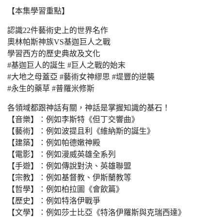
【本集學習重點】
認識22件藝術史上的世界名作
奧林帕斯神族VS基迦巨人之戰
學習西方的歷史典故及文化
#基迦巨人的誕生 #巨人之戰的始末
#大地之母蓋亞 #藝術女神繆思 #堤豐的逆襲
#永生的藥草 #普羅米修斯
各領域都跟神話有關，神話是掌握知識的基石！
【音樂】：例如李斯特《但丁交響曲》
【藝術】：例如波提且利《維納斯的誕生》
【建築】：例如帕德嫩神殿
【電影】：例如漫威英雄全系列
【手遊】：例如傳說對決、英雄聯盟
【宗教】：例如基督教、伊斯蘭教等
【哲學】：例如柏拉圖《會飲篇》
【歷史】：例如特洛伊戰爭
【文學】：例如莎士比亞《特洛伊羅斯與克瑞西達》