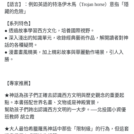
【語言】：例如英語的特洛伊木馬（Trojan horse）意指「隱
藏的危險」
【系列特色】
● 透過故事學習西方文化，培養國際視野。
● 深入淺出的知識單元，收錄經典藝術作品，解開讀者對神
話的各種疑問。
● 漫畫畫風精美，加上精彩故事與華麗動作場景，引人入
勝。
【專家推薦】
★神話為孩子們正確去認識西方文明與歷史觀念的重要起
點。本書搭配世界名畫、文物或是神殿實景，
幫助孩子們跨出認識西方文明的一大步。──北投國小資優
班教師 胡立霞
★大人最怕希臘羅馬神話中那些「限制級」的行為，但這套