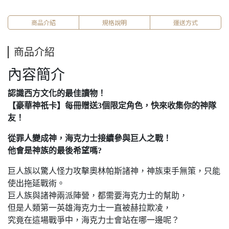
商品介紹
規格說明
運送方式
商品介紹
內容簡介
認識西方文化的最佳讀物！
​【豪華神祇卡】每冊贈送3個限定角色，快來收集你的神隊
友！
從罪人變成神，海克力士接續參與巨人之戰！
他會是神族的最後希望嗎?
巨人族以驚人怪力攻擊奧林帕斯諸神，神族束手無策，只能
使出拖延戰術。
巨人族與諸神兩派陣營，都需要海克力士的幫助，
但是人類第一英雄海克力士一直被赫拉欺凌，
究竟在這場戰爭中，海克力士會站在哪一邊呢？