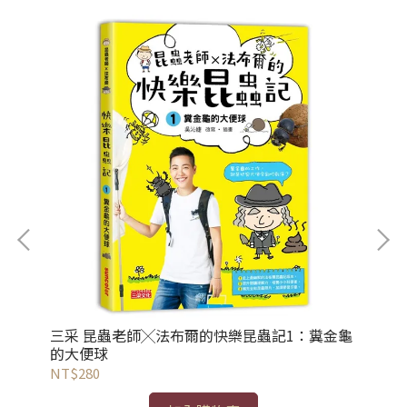
三采 昆蟲老師╳法布爾的快樂昆蟲記1：糞金龜
三
的大便球
泥
NT$280
NT