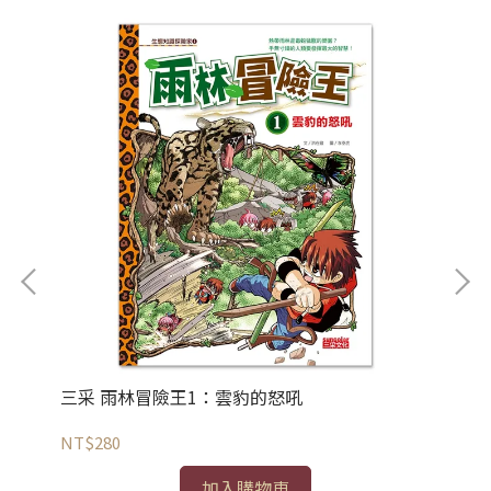
三采 雨林冒險王1：雲豹的怒吼
三
NT$280
NT
加入購物車