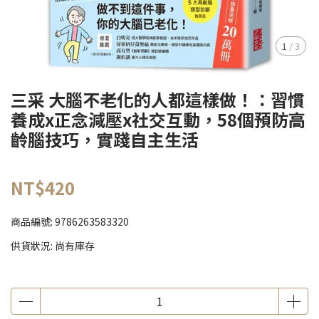
1
/
3
三采 大腦不老化的人都這樣做！：習慣
養成x正念減壓x社交互動，58個預防高
齡腦技巧，實踐自主生活
NT$420
商品編號:
9786263583320
供貨狀況:
尚有庫存