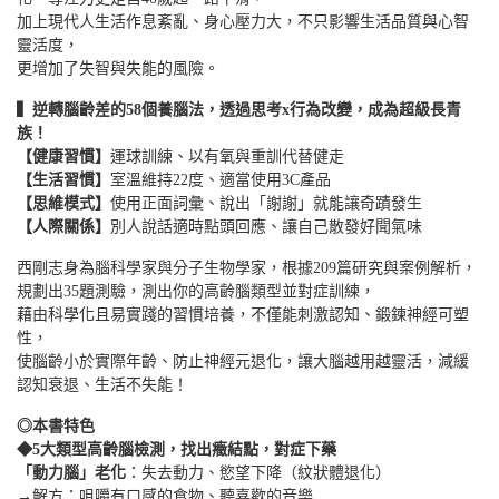
加上現代人生活作息紊亂、身心壓力大，不只影響生活品質與心智
靈活度，
更增加了失智與失能的風險。
▍逆轉腦齡差的58個養腦法，透過思考x行為改變，成為超級長青
族！
【健康習慣】
運球訓練、以有氧與重訓代替健走
【生活習慣】
室溫維持22度、適當使用3C產品
【思維模式】
使用正面詞彙、說出「謝謝」就能讓奇蹟發生
【人際關係】
別人說話適時點頭回應、讓自己散發好聞氣味
西剛志身為腦科學家與分子生物學家，根據209篇研究與案例解析，
規劃出35題測驗，測出你的高齡腦類型並對症訓練，
藉由科學化且易實踐的習慣培養，不僅能刺激認知、鍛鍊神經可塑
性，
使腦齡小於實際年齡、防止神經元退化，讓大腦越用越靈活，減緩
認知衰退、生活不失能！
◎本書特色
◆5大類型高齡腦檢測，找出癥結點，對症下藥
「動力腦」老化
：失去動力、慾望下降（紋狀體退化）
→解方：咀嚼有口感的食物、聽喜歡的音樂