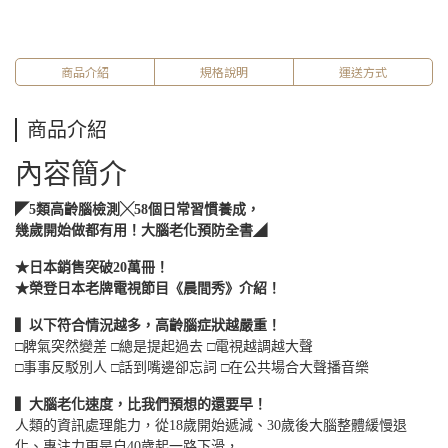
商品介紹
規格說明
運送方式
商品介紹
內容簡介
◤5類高齡腦檢測╳58個日常習慣養成，
幾歲開始做都有用！大腦老化預防全書◢
★日本銷售突破20萬冊！
★榮登日本老牌電視節目《晨間秀》介紹！
▍以下符合情況越多，高齡腦症狀越嚴重！
□脾氣突然變差 □總是提起過去 □電視越調越大聲
□事事反駁別人 □話到嘴邊卻忘詞 □在公共場合大聲播音樂
▍大腦老化速度，比我們預想的還要早！
人類的資訊處理能力，從18歲開始遞減、30歲後大腦整體緩慢退
化、專注力更是自40歲起一路下滑，