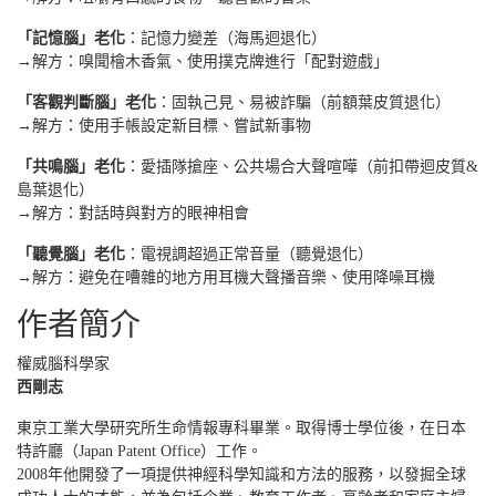
「記憶腦」老化
：記憶力變差（海馬迴退化）
→解方：嗅聞檜木香氣、使用撲克牌進行「配對遊戲」
「客觀判斷腦」老化
：固執己見、易被詐騙（前額葉皮質退化）
→解方：使用手帳設定新目標、嘗試新事物
「共鳴腦」老化
：愛插隊搶座、公共場合大聲喧嘩（前扣帶迴皮質&
島葉退化）
→解方：對話時與對方的眼神相會
「聽覺腦」老化
：電視調超過正常音量（聽覺退化）
→解方：避免在嘈雜的地方用耳機大聲播音樂、使用降噪耳機
作者簡介
權威腦科學家
西剛志
東京工業大學研究所生命情報專科畢業。取得博士學位後，在日本
特許廳（Japan Patent Office）工作。
2008年他開發了一項提供神經科學知識和方法的服務，以發掘全球