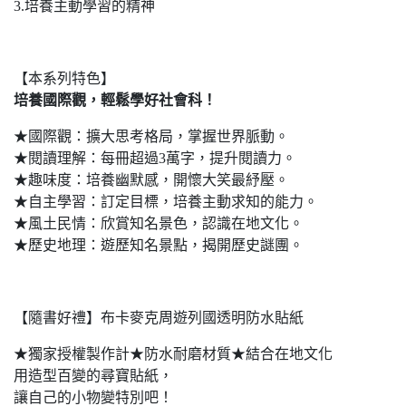
3.培養主動學習的精神
【本系列特色】
培養國際觀，輕鬆學好社會科！
★國際觀：擴大思考格局，掌握世界脈動。
★閱讀理解：每冊超過3萬字，提升閱讀力。
★趣味度：培養幽默感，開懷大笑最紓壓。
★自主學習：訂定目標，培養主動求知的能力。
★風土民情：欣賞知名景色，認識在地文化。
★歷史地理：遊歷知名景點，揭開歷史謎團。
【隨書好禮】布卡麥克周遊列國透明防水貼紙
★獨家授權製作計★防水耐磨材質★結合在地文化
用造型百變的尋寶貼紙，
讓自己的小物變特別吧！