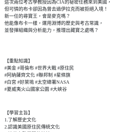
這次兩位考古學教授因為CIA的祕密任務來到美國，
但可憐的布卡卻因為曾去過伊拉克而被拒絕入境！
新一任的尋寶王，會是麥克嗎？
他能像布卡一樣，運用淵博的歷史與考古常識，
並發揮組織與分析能力，推理出藏寶之處嗎？
【重點知識】
#美金 #哥倫布 #世界大戰 #原住民
#阿納薩齊文化 #聯邦制 #星條旗
#白宮 #好萊塢 #太空總署NASA
#夏威夷火山國家公園 #大峽谷
【學習主旨】
1.了解歷史文化
2.認識美國原住民傳統文化