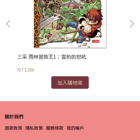
三采 雨林冒險王1：雲豹的怒吼
三
NT$280
NT
加入購物車
關於我們
退款政策
隱私政策
服務條款
我的帳戶