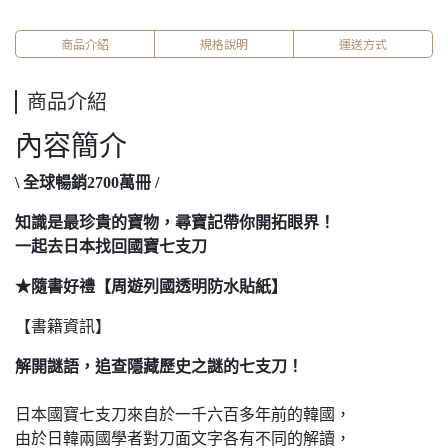
商品介紹
規格說明
運送方式
商品介紹
內容簡介
\ 全球暢銷2700萬冊 /
知識是最珍貴的寶物，尋寶記帶你開拓眼界！
一起去日本找回國寶七支刀
★隨書好禮【周遊列國透明防水貼紙】
【書籍資訊】
解開謎語，追查隱藏歷史之謎的七支刀！
日本國寶七支刀來自於一千六百多年前的韓國，
由於日韓兩國學者對刀面文字各有不同的解讀，