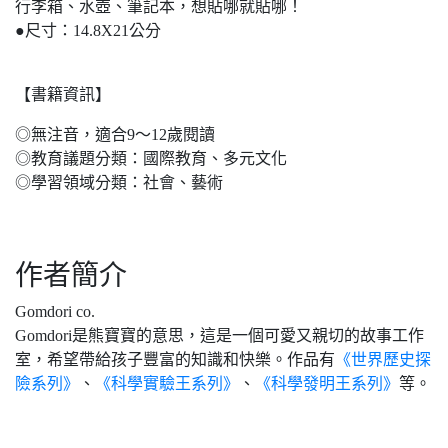
行李箱、水壺、筆記本，想貼哪就貼哪！
●尺寸：14.8X21公分
【書籍資訊】
◎無注音，適合9～12歲閱讀
◎教育議題分類：國際教育、多元文化
◎學習領域分類：社會、藝術
作者簡介
Gomdori co.
Gomdori是熊寶寶的意思，這是一個可愛又親切的故事工作
室，希望帶給孩子豐富的知識和快樂。作品有
《世界歷史探
險系列》
、
《科學實驗王系列》
、
《科學發明王系列》
等。