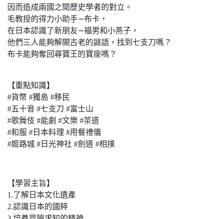
因而造成兩國之間歷史學者的對立。
毛教授的得力小助手∼布卡，
在日本認識了新朋友∼福男和小燕子，
他們三人能夠解開古老的謎語，找到七支刀嗎？
布卡能夠奪回尋寶王的寶座嗎？
【重點知識】
#貨幣 #獨島 #移民
#五十音 #七支刀 #富士山
#歌舞伎 #能劇 #文樂 #茶道
#和服 #日本料理 #用餐禮儀
#姬路城 #日光神社 #劍道 #相撲
【學習主旨】
1.了解日本文化遺產
2.認識日本的國粹
3.培養冒險求知的精神