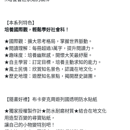
【本系列特色】
培養國際觀，輕鬆學好社會科！
★國際觀：擴大思考格局，掌握世界脈動。
★閱讀理解：每冊超過3萬字，提升閱讀力。
★趣味度：培養幽默感，開懷大笑最紓壓。
★自主學習：訂定目標，培養主動求知的能力。
★風土民情：欣賞知名景色，認識在地文化。
★歷史地理：遊歷知名景點，揭開歷史謎團。
【隨書好禮】布卡麥克周遊列國透明防水貼紙
★獨家授權製作計★防水耐磨材質★結合在地文化
用造型百變的尋寶貼紙，
讓自己的小物變特別吧！