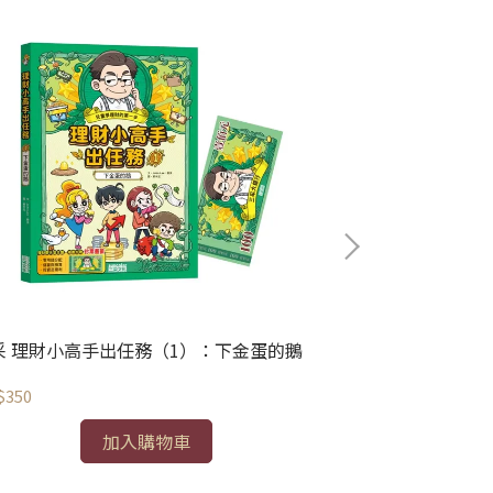
采 理財小高手出任務（1）：下金蛋的鵝
三采 迷宮偵探
$350
NT$360
加入購物車