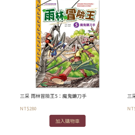
三采 雨林冒險王5：魔鬼鐮刀手
三
NT$280
NT
加入購物車