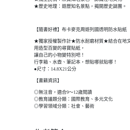
★歷史地理：遊歷知名景點，揭開歷史謎團。
【隨書好禮】布卡麥克周遊列國透明防水貼紙
★獨家授權製作計★防水耐磨材質★結合在地
用造型百變的尋寶貼紙，
讓自己的小物變特別吧！
行李箱、水壺、筆記本，想貼哪就貼哪！
●尺寸：14.8X21公分
【書籍資訊】
◎無注音，適合9～12歲閱讀
◎教育議題分類：國際教育、多元文化
◎學習領域分類：社會、藝術