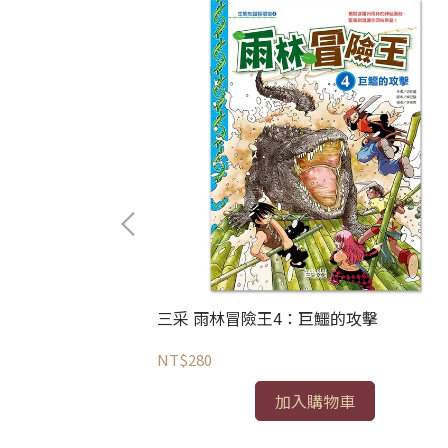
迷宮石
三采 雨林冒險王4：巨鱷的攻擊
NT$280
加入購物車