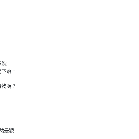
道院！
物下落，
寶物嗎？
自然景觀
剎