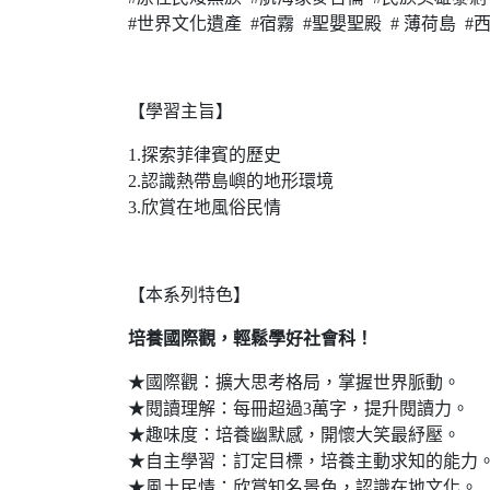
#世界文化遺產 #宿霧 #聖嬰聖殿 # 薄荷島 
【學習主旨】
1.探索菲律賓的歷史
2.認識熱帶島嶼的地形環境
3.欣賞在地風俗民情
【本系列特色】
培養國際觀，輕鬆學好社會科！
★國際觀：擴大思考格局，掌握世界脈動。
★閱讀理解：每冊超過3萬字，提升閱讀力。
★趣味度：培養幽默感，開懷大笑最紓壓。
★自主學習：訂定目標，培養主動求知的能力
★風土民情：欣賞知名景色，認識在地文化。