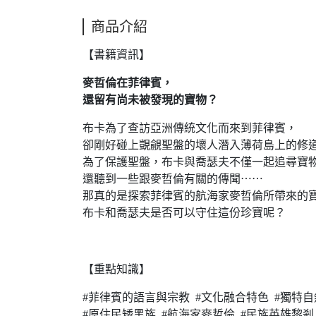
商品介紹
【書籍資訊】
麥哲倫在菲律賓，
還留有尚未被發現的寶物？
布卡為了查訪亞洲傳統文化而來到菲律賓，
卻剛好碰上覬覦聖盤的壞人潛入薄荷島上的修
為了保護聖盤，布卡與喬瑟夫不僅一起追尋寶
還聽到一些跟麥哲倫有關的傳聞⋯⋯
那真的是探索菲律賓的航海家麥哲倫所帶來的
布卡和喬瑟夫是否可以守住這份珍寶呢？
【重點知識】
#菲律賓的語言與宗教 #文化融合特色 #獨特
#原住民矮黑族 #航海家麥哲倫 #民族英雄黎