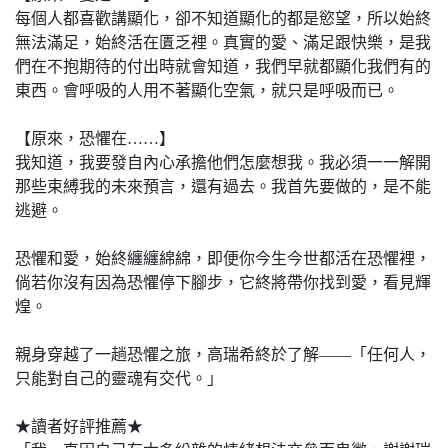
每個人都喜歡講顯化，卻不知道顯化的都是慾望，所以始終
無法滿足，始終活在匱乏裡。真實的愛、滿足跟快樂，是我
們在不抱期待的付出時就會知道，我們早就都顯化我們有的
東西。會呼吸的人用不著顯化空氣，就只是呼吸而已。
【原來，恐懼在……】
我知道，我要發自內心承擔他們怎麼想我。我必須一一解開
那些束縛我的未來預言，還有過去。我首先要做的，是不能
逃避。
恐懼和愛，始終纏纏綿綿，即便你今生今世都活在恐懼裡，
倘若你沒有因為恐懼停下腳步，它終將帶你找到愛，看見輝
煌。
親身穿越了一趟恐懼之旅，高瑞希終於了解——「任何人，
只能對自己的靈魂有交代。」
★讀者好評推薦★