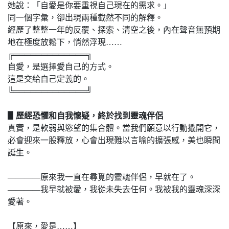
她說：「自愛是你要重視自己現在的需求。」
同一個字彙，卻出現兩種截然不同的解釋。
經歷了整整一年的反覆、探索、清空之後，內在聲音無預期
地在極度放鬆下，悄然浮現……
╔═════════════╗
自愛，是選擇愛自己的方式。
這是交給自己定義的。
╚═════════════╝
▋歷經恐懼和自我懷疑，終於找到靈魂伴侶
真實，是軟弱與慾望的集合體。當我們願意以行動撬開它，
必會迎來一股釋放，心會出現難以言喻的擴張感，美也瞬間
誕生。
————原來我一直在尋覓的靈魂伴侶，早就在了。
————我早就被愛，我從未失去任何。我被我的靈魂深深
愛著。
【原來，愛是……】