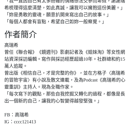
「我一直因自己有太多紛雜的情緒想法交參而卑微，謝謝瑞
希梳理得這麼清楚，如此真誠，讓我可以擁抱這份美麗。」
「妳是勇敢的靈魂，願意扒開來寫出自己的故事。」
「每個人都會有盲點，希望自己如妳一般察覺。」
作者簡介
高瑞希
曾任《聯合報》《鏡週刊》影劇記者及《姐妹淘》等女性網
站資深採訪編輯。寫作與採訪經歷超過10年。社群總和約15
萬人追蹤。
曾出版《相信自己，才是完整的你》，並在方格子〈高瑞希
的冒險宇宙〉有小說及散文連載，及為Podcast《高瑞希的心
靈重訓》主持人。現為全職作家。
「每次寫下的觀點，那些自我挖掘又轉化的過程，都像是長
出一個新的自己，讓我的心智變得越發堅強。」
FB：高瑞希
IG：cccc121413