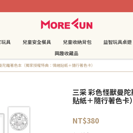
官玩具
兒童安全餐具
兒童收納背包
益智玩具桌遊
興趣收藏品
獸曼陀羅著色本（獨家授權特典：情緒貼紙＋隨行著色卡）
三采 彩色怪獸曼
貼紙＋隨行著色卡
NT$380