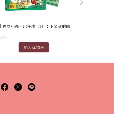
采 理財小高手出任務（1）：下金蛋的鵝
三采 理財小高
$350
NT$350
加入購物車