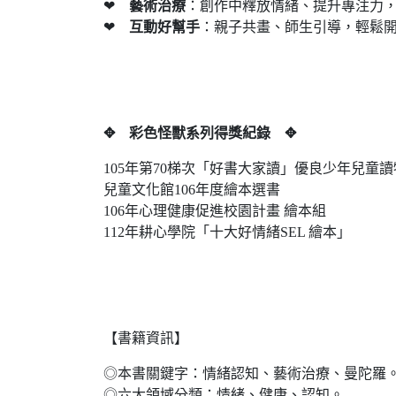
❤
藝術治療
：創作中釋放情緒、提升專注力
❤
互動好幫手
：親子共畫、師生引導，輕鬆
✥ 彩色怪獸系列得獎紀錄 ✥
105年第70梯次「好書大家讀」優良少年兒童讀
兒童文化館106年度繪本選書
106年心理健康促進校園計畫 繪本組
112年耕心學院「十大好情緒SEL 繪本」
【書籍資訊】
◎本書關鍵字：情緒認知、藝術治療、曼陀羅
◎六大領域分類：情緒、健康、認知。