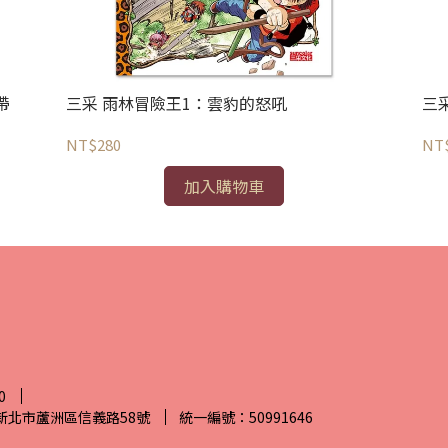
帶
三采 雨林冒險王1：雲豹的怒吼
三
NT$280
NT
加入購物車
0
7新北市蘆洲區信義路58號
統一編號：50991646