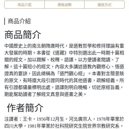
商品介紹
規格說明
運送方式
商品介紹
商品簡介
中國歷史上的南北朝隋唐時代，是道教哲學和修持理論有重
大發展的時期。本書從《道藏》中特別選出此一時期十篇相
關的經文，加以題解、校釋、語譯，以方便讀者閱讀、了
解。這十篇短小的經文，內容大多講述道教內觀修心、悟道
證真的要訣，因此總稱為「道門觀心經」。本書對言簡意賅
的原文，有時還大段引證同時代的其他道書，疏解經義。所
有引證都儘量標明出處，語譯則明白曉暢，切近原經旨義，
期能幫助讀者了解經文真意與道書之美。
作者簡介
注譯者：王卡，1956年12月生，河北廣宗人，1978年畢業於
四川大學，1981年畢業於社科院研究生院世界宗教研究系，