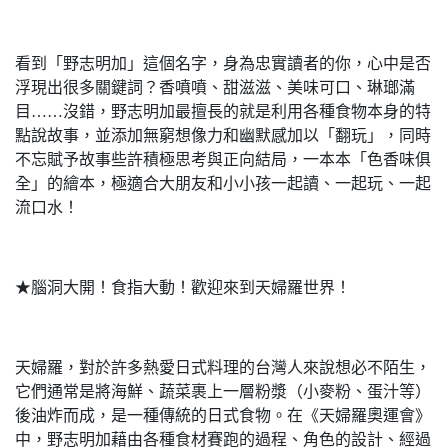
看到「野志明加」這個名字，身為忠實讀者的你，心中是否
浮現出很多關鍵詞？香噴噴、甜滋滋、美味可口、琳瑯滿
目……沒錯，野志明加最擅長的就是利用各種食物本身的特
點說故事，並添加無窮想像力和幽默感加以「翻玩」，同時
不忘賦予故事些許積極思考與正向結局，一本本「色香味俱
全」的繪本，極適合大朋友和小小孩一起讀、一起玩、一起
流口水！
★腦洞大開！食指大動！歡迎來到天婦羅世界！
天婦羅，對於許多熱愛日式料理的台灣人來說想必不陌生，
它們通常是將海鮮、蔬菜裹上一層粉漿（小麥粉、蛋汁等）
後油炸而成，是一種傳統的日式食物。在《天婦羅奧運會》
中，野志明加藉由各種食材賽跑的過程、角色的設計、經過