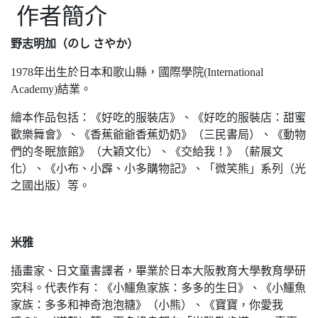
作者簡介
野志明加（のし さやか）
1978年出生於日本和歌山縣，國際學院(International
Academy)結業。
繪本作品包括：《好吃的服裝店》、《好吃的服裝店：甜蜜
歡樂舞會》、《香蕉爺爺香蕉奶奶》（三民書局）、《動物
們的冬眠旅館》（大穎文化）、《交給我！》（薪展文
化）、《小布、小霹、小多購物記》、「微笑熊」系列（光
之國出版）等。
米雅
插畫家、日文童書譯者，畢業於日本大阪教育大學教育學研
究科。代表作有：《小鱷魚家族：多多的生日》、《小鱷魚
家族：多多和神奇泡泡糖》（小熊）、《寶寶，你愛我