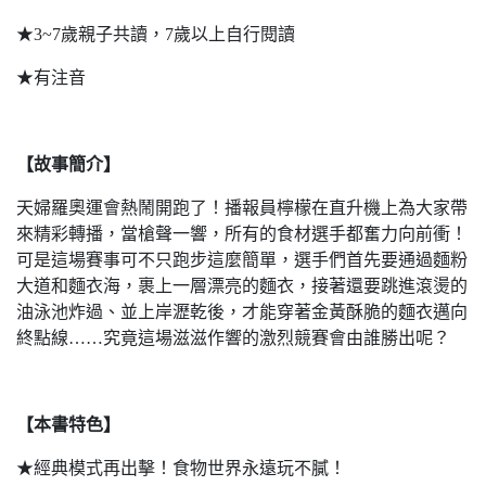
★3~7歲親子共讀，7歲以上自行閱讀
★有注音
【故事簡介】
天婦羅奧運會熱鬧開跑了！播報員檸檬在直升機上為大家帶
來精彩轉播，當槍聲一響，所有的食材選手都奮力向前衝！
可是這場賽事可不只跑步這麼簡單，選手們首先要通過麵粉
大道和麵衣海，裹上一層漂亮的麵衣，接著還要跳進滾燙的
油泳池炸過、並上岸瀝乾後，才能穿著金黃酥脆的麵衣邁向
終點線……究竟這場滋滋作響的激烈競賽會由誰勝出呢？
【本書特色】
★經典模式再出擊！食物世界永遠玩不膩！