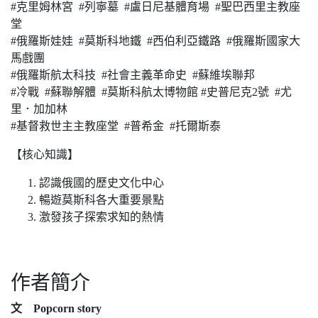
#克里姆林宮 #列寧墓 #盧日尼基體育場 #聖巴西里主教座
堂
#俄羅斯娃娃 #莫斯科地鐵 #西伯利亞鐵路 #俄羅斯國家大
馬戲團
#俄羅斯航太科技 #社會主義革命史 #蘇維埃聯邦
#冷戰 #蘇聯解體 #莫斯科航太博物館 #史普尼克2號 #尤
里．加加林
#基督救世主主教座堂 #普希金 #托爾斯泰
【核心知識】
認識俄國的歷史文化中心
暢遊莫斯科各大重要景點
激發孩子探索求知的熱情
作者簡介
文 Popcorn story