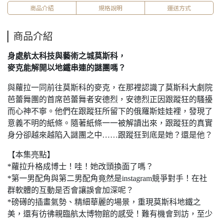
商品介紹
規格說明
運送方式
商品介紹
身處航太科技與藝術之城莫斯科，
麥克能解開以地鐵串連的謎團嗎？
與蘿拉一同前往莫斯科的麥克，在那裡認識了莫斯科大劇院
芭蕾舞團的首席芭蕾舞者安德烈，安德烈正因跟蹤狂的騷擾
而心神不寧。他們在跟蹤狂所留下的俄羅斯娃娃裡，發現了
意義不明的紙條。隨著紙條一一被解讀出來，跟蹤狂的真實
身分卻越來越陷入謎團之中……跟蹤狂到底是她？還是他？
【本集亮點】
*蘿拉升格成博士！哇！她改頭換面了嗎？
*第一男配角與第二男配角竟然是instagram競爭對手！在社
群軟體的互動是否會讓誤會加深呢？
*磅礡的插畫氣勢、精細華麗的場景，重現莫斯科地鐵之
美，還有彷彿親臨航太博物館的感受！難有機會到訪，至少