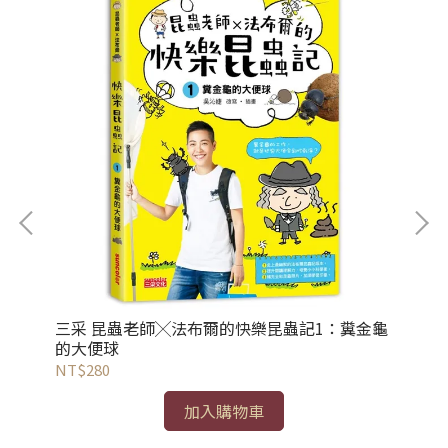
三采 昆蟲老師╳法布爾的快樂昆蟲記1：糞金龜
三
的大便球
泥
NT$280
NT
加入購物車