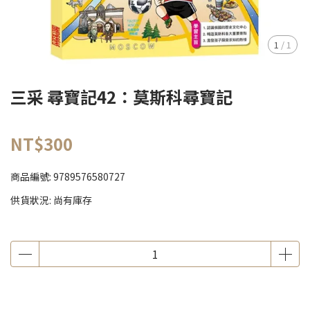
1
/
1
三采 尋寶記42：莫斯科尋寶記
NT$300
商品編號:
9789576580727
供貨狀況:
尚有庫存