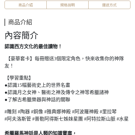
商品介紹
規格說明
運送方式
商品介紹
內容簡介
認識西方文化的最佳讀物！
【豪華套卡】每冊贈送3個限定角色，快來收集你的神隊
友！
【學習重點】
●認識15幅藝術史上的世界名畫
●認識月之女神、醫術之神及傳令之神等希臘諸神
●了解古希臘樂器與神話的關聯
#雕刻 #陶器 #銅像 #雅典娜神殿 #阿波羅神殿 #里拉琴
#阿夫洛斯管 #普勒阿得斯七姊妹星團 #阿特拉斯山脈 #水星
希臘羅馬神話是人類的知識寶庫，