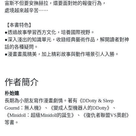
宙斯不但要安撫赫拉，還要面對她的報復行為，
處境越來越辛苦⋯⋯
【本書特色】
●透過故事學習西方文化，培養國際視野。
●深入淺出的知識單元，收錄經典藝術作品，解開讀者對神
話的各種疑問。
●漫畫畫風精美，加上精彩故事與動作場景引人入勝。
作者簡介
朴始連
長期為小朋友寫作漫畫劇情。著有《DDotty & Sleep
Gournd：無人機》、《變成人型機器人的DDotty》、
《Minidoll：超級Minidoll的誕生》、《復仇者聯盟VS奧創》
等書。