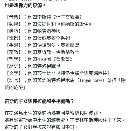
也是想像力的泉源。
【音樂】：例如李斯特《但丁交響曲》
【藝術】：例如波提且利《維納斯的誕生》
【建築】：例如帕德嫩神殿
【電影】：例如漫威英雄全系列
【手遊】：例如傳說對決、英雄聯盟
【宗教】：例如基督教、伊斯蘭教等
【哲學】：例如柏拉圖《會飲篇》
【歷史】：例如特洛伊戰爭
【文學】：例如莎士比亞《特洛伊羅斯與克瑞西達》
【語言】：例如英語的特洛伊木馬（Trojan horse）意指「隱
藏的危險」
宙斯的子女與赫拉能和平相處嗎？
在提洛島出生的雙胞胎姊弟阿蒂蜜絲和阿波羅，
還有從宙斯頭中出生的雅典娜，在奧林帕斯神殿住了下來。
宙斯的子女對赫拉來說有如眼中釘，