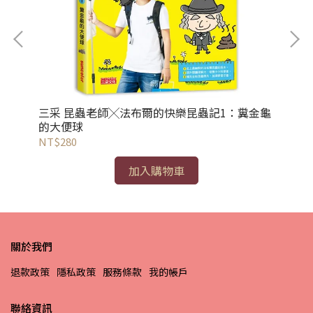
三采 昆蟲老師╳法布爾的快樂昆蟲記1：糞金龜
三
的大便球
NT$280
NT
加入購物車
關於我們
退款政策
隱私政策
服務條款
我的帳戶
聯絡資訊