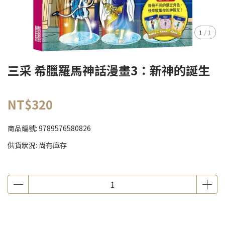
1
/
1
三采 希臘羅馬神話漫畫3：新神的誕生
NT$320
商品編號:
9789576580826
供貨狀況:
尚有庫存