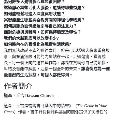
為何許多人覺得靜心冥想很困難？
透過靜心冥想活化大腦後，能獲得哪些益處？
如何能輕鬆地進入深度冥想狀態？
冥想能產生哪些與喜悅有關的神經化學物質？
如何調節負面情緒及引導自己的注意力？
面對危機與災難時，如何保持穩定及彈性？
我們的大腦到底可以改變多少?
如何將內在的喜悅化為現實生活狀態?
我們無法改變不幸的過往歲月，但是可以透過大腦來重寫故
事，與充滿無限可能的力量站在一起，走過傷痛，獲得成
長。每一個正向的選擇與作為，都是在幫助你自己從煩惱、
糾結及苦難中解脫，迎接一個全新的未來。
讓喜悅成為一種
最自然的生活狀態，每個人都做得到
。
作者簡介
道森．丘吉 Dawson Church
道森．丘吉是暢銷書《基因中的精靈》（
The Genie in Your
Genes
）作者，書中針對情緒與基因的關係提供了突破性的