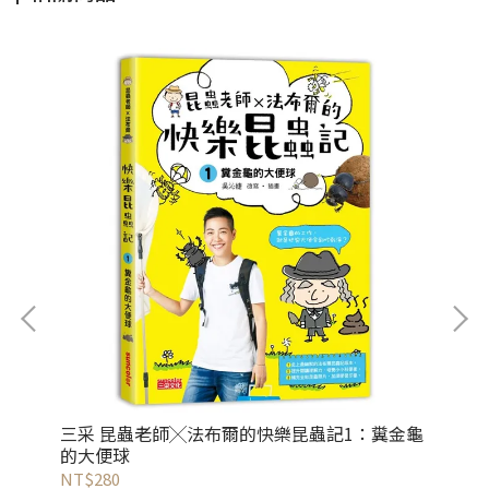
三采 昆蟲老師╳法布爾的快樂昆蟲記1：糞金龜
三
的大便球
泥
NT$280
NT