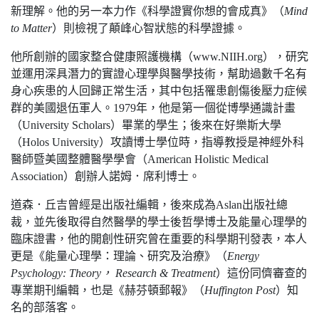
新理解。他的另一本力作《科學證實你想的會成真》（
Mind
to Matter
）則檢視了顛峰心智狀態的科學證據。
他所創辦的國家整合健康照護機構（www.NIIH.org），研究
並運用深具潛力的實證心理學與醫學技術，幫助過數千名有
身心疾患的人回歸正常生活，其中包括罹患創傷後壓力症候
群的美國退伍軍人。1979年，他是第一個從博學通識計畫
（University Scholars）畢業的學生；後來在好樂斯大學
（Holos University）攻讀博士學位時，指導教授是神經外科
醫師暨美國整體醫學學會（American Holistic Medical
Association）創辦人諾姆．席利博士。
道森．丘吉曾經是出版社編輯，後來成為Aslan出版社總
裁，並先後取得自然醫學的學士後哲學博士及能量心理學的
臨床證書，他的開創性研究曾在重要的科學期刊發表，本人
更是《能量心理學：理論、研究及治療》（
Energy
Psychology: Theory， Research & Treatment
）這份同儕審查的
專業期刊編輯，也是《赫芬頓郵報》（
Huffington Post
）知
名的部落客。