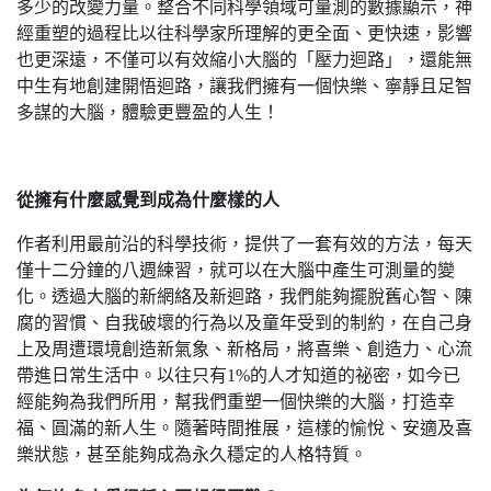
多少的改變力量。整合不同科學領域可量測的數據顯示，神
經重塑的過程比以往科學家所理解的更全面、更快速，影響
也更深遠，不僅可以有效縮小大腦的「壓力迴路」，還能無
中生有地創建開悟迴路，讓我們擁有一個快樂、寧靜且足智
多謀的大腦，體驗更豐盈的人生！
從擁有什麼感覺到成為什麼樣的人
作者利用最前沿的科學技術，提供了一套有效的方法，每天
僅十二分鐘的八週練習，就可以在大腦中產生可測量的變
化。透過大腦的新網絡及新迴路，我們能夠擺脫舊心智、陳
腐的習慣、自我破壞的行為以及童年受到的制約，在自己身
上及周遭環境創造新氣象、新格局，將喜樂、創造力、心流
帶進日常生活中。以往只有1%的人才知道的祕密，如今已
經能夠為我們所用，幫我們重塑一個快樂的大腦，打造幸
福、圓滿的新人生。隨著時間推展，這樣的愉悅、安適及喜
樂狀態，甚至能夠成為永久穩定的人格特質。