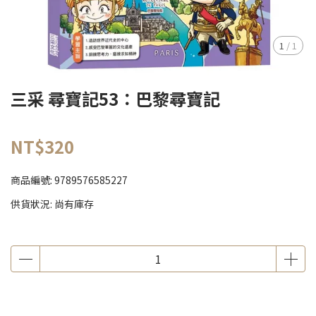
1
/
1
三采 尋寶記53：巴黎尋寶記
NT$320
商品編號:
9789576585227
供貨狀況:
尚有庫存