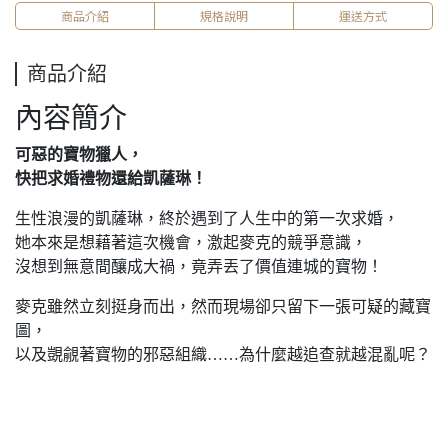
商品介紹
規格說明
運送方式
商品介紹
內容簡介
可惡的寶物獵人，
快把求婚禮物還給凱薩琳！
生性浪漫的凱薩琳，終於遇到了人生中的第一次求婚，
她本來是想藉著這次機會，激起麥克的競爭意識，
沒想到無意間釀成大禍，竟弄丟了價值連城的寶物！
麥克雖然立刻挺身而出，然而現場卻只留下一張可疑的藏寶
圖，
以及覬覦著寶物的邪惡組織……為什麼越追查就越混亂呢？