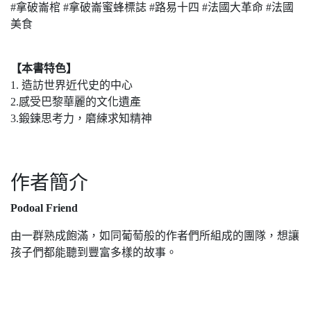
#拿破崙棺 #拿破崙蜜蜂標誌 #路易十四 #法國大革命 #法國
美食
【本書特色】
1. 造訪世界近代史的中心
2.感受巴黎華麗的文化遺產
3.鍛鍊思考力，磨練求知精神
作者簡介
Podoal Friend
由一群熟成飽滿，如同葡萄般的作者們所組成的團隊，想讓
孩子們都能聽到豐富多樣的故事。