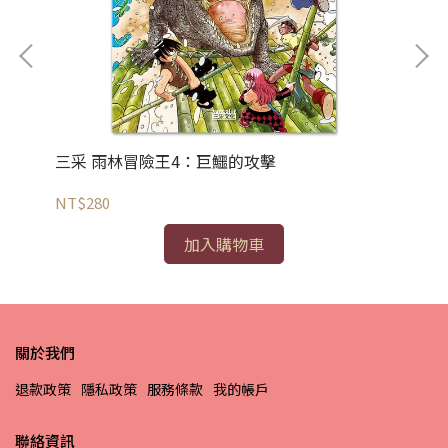
三采 雨林冒險王4：巨鱷的攻擊
三
NT$280
NT
加入購物車
關於我們
退款政策
隱私政策
服務條款
我的帳戶
聯絡資訊