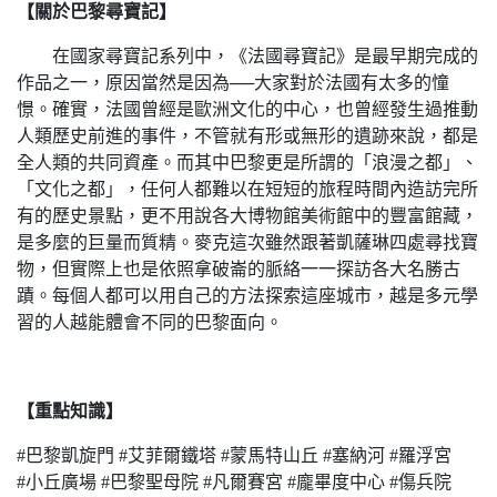
【關於巴黎尋寶記】
在國家尋寶記系列中，《法國尋寶記》是最早期完成的
作品之一，原因當然是因為──大家對於法國有太多的憧
憬。確實，法國曾經是歐洲文化的中心，也曾經發生過推動
人類歷史前進的事件，不管就有形或無形的遺跡來說，都是
全人類的共同資產。而其中巴黎更是所謂的「浪漫之都」、
「文化之都」，任何人都難以在短短的旅程時間內造訪完所
有的歷史景點，更不用說各大博物館美術館中的豐富館藏，
是多麼的巨量而質精。麥克這次雖然跟著凱薩琳四處尋找寶
物，但實際上也是依照拿破崙的脈絡一一探訪各大名勝古
蹟。每個人都可以用自己的方法探索這座城市，越是多元學
習的人越能體會不同的巴黎面向。
【重點知識】
#巴黎凱旋門 #艾菲爾鐵塔 #蒙馬特山丘 #塞納河 #羅浮宮
#小丘廣場 #巴黎聖母院 #凡爾賽宮 #龐畢度中心 #傷兵院