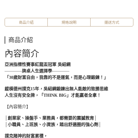
商品介紹
規格說明
運送方式
商品介紹
內容簡介
亞洲指標性賽事紅龍盃冠軍 吳紹綱
――――
牌桌人生選擇學
――――
「30歲財富自由，我靠的不是運氣，而是心理鍛鍊！」
縱橫德州撲克15年，
吳紹綱
鍛鍊出無人能敵的致勝思維
人生沒有安全牌，「THINK BIG」才能贏者全拿！
【內容簡介】
│
創業家、操盤手、業務員，都需要的震撼教育
│
│
小職員、上班族、小資族，踏出舒適圈的強心劑
│
撲克賭神的財富累積，