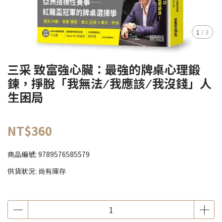
1
/
3
三采 致富強心臟：最強的牌桌心理鍛
鍊，掙脫「我無法 ⁄ 我應該 ⁄ 我沒錢」人
生困局
NT$360
商品編號:
9789576585579
供貨狀況:
尚有庫存