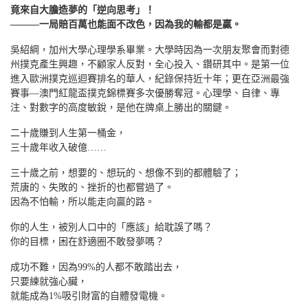
竟來自大膽造夢的「逆向思考」！
―――一局賠百萬也能面不改色，因為我的輸都是贏。
吳紹綱，加州大學心理學系畢業。大學時因為一次朋友聚會而對德
州撲克產生興趣，不顧家人反對，全心投入、鑽研其中。是第一位
進入歐洲撲克巡迴賽排名的華人，紀錄保持近十年；更在亞洲最強
賽事—澳門紅龍盃撲克錦標賽多次優勝奪冠。心理學、自律、專
注、對數字的高度敏銳，是他在牌桌上勝出的關鍵。
二十歲賺到人生第一桶金，
三十歲年收入破億……
三十歲之前，想要的、想玩的、想像不到的都體驗了；
荒唐的、失敗的、挫折的也都嘗過了。
因為不怕輸，所以能走向贏的路。
你的人生，被別人口中的「應該」給耽誤了嗎？
你的目標，困在舒適圈不敢發夢嗎？
成功不難，因為99%的人都不敢踏出去，
只要練就強心臟，
就能成為1%吸引財富的自體發電機。