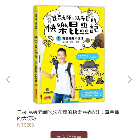
三采 昆蟲老師╳法布爾的快樂昆蟲記1：糞金龜
三
的大便球
泥
NT$280
NT
加入購物車