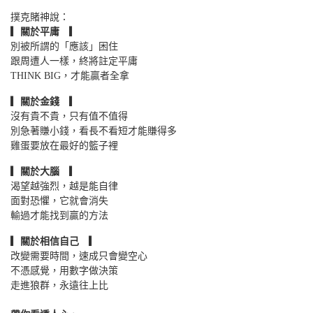
撲克賭神說：
▎關於平庸 ▎
別被所謂的「應該」困住
跟周遭人一樣，終將註定平庸
THINK BIG，才能贏者全拿
▎關於金錢 ▎
沒有貴不貴，只有值不值得
別急著賺小錢，看長不看短才能賺得多
雞蛋要放在最好的籃子裡
▎關於大腦 ▎
渴望越強烈，越是能自律
面對恐懼，它就會消失
輸過才能找到贏的方法
▎關於相信自己 ▎
改變需要時間，速成只會變空心
不憑感覺，用數字做決策
走進狼群，永遠往上比