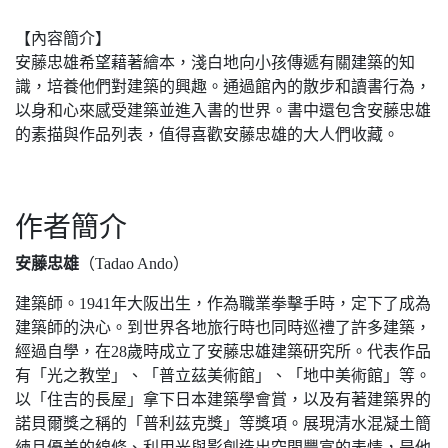
【內容簡介】
安藤忠雄希望藉著繪本，淺白地向小孩傳遞有關建築的知
識，培養他們對建築的興趣。通過館內的散步和讀書行為，
以身和心來感受建築並進入書的世界。書中還包含安藤忠雄
的素描與作品列表，值得喜歡安藤忠雄的大人們收藏。
作者簡介
安藤忠雄
（Tadao Ando）
建築師。1941年大阪出生，作為職業拳擊手時，定下了成為
建築師的決心。到世界各地旅行時也同時巡禮了許多建築，
經過自學，在28歲時成立了安藤忠雄建築研究所。代表作品
有「光之教堂」、「普立茲美術館」、「地中美術館」等。
以「住吉的長屋」拿下日本建築學會賞，以及有著建築界的
諾貝爾獎之稱的「普利茲克獎」等獎項。展現清水混凝土簡
練且優美的線條、利用光與影創造出空間豐富的表情，是他