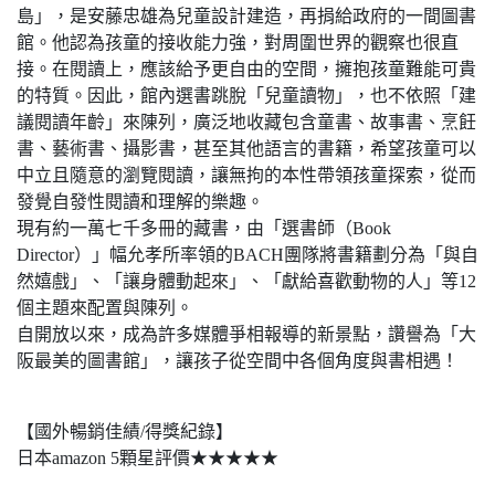
島」，是安藤忠雄為兒童設計建造，再捐給政府的一間圖書
館。他認為孩童的接收能力強，對周圍世界的觀察也很直
接。在閱讀上，應該給予更自由的空間，擁抱孩童難能可貴
的特質。因此，館內選書跳脫「兒童讀物」，也不依照「建
議閱讀年齡」來陳列，廣泛地收藏包含童書、故事書、烹飪
書、藝術書、攝影書，甚至其他語言的書籍，希望孩童可以
中立且隨意的瀏覽閱讀，讓無拘的本性帶領孩童探索，從而
發覺自發性閱讀和理解的樂趣。
現有約一萬七千多冊的藏書，由「選書師（Book
Director）」幅允孝所率領的BACH團隊將書籍劃分為「與自
然嬉戲」、「讓身體動起來」、「獻給喜歡動物的人」等12
個主題來配置與陳列。
自開放以來，成為許多媒體爭相報導的新景點，讚譽為「大
阪最美的圖書館」，讓孩子從空間中各個角度與書相遇！
【國外暢銷佳績/得獎紀錄】
日本amazon 5顆星評價★★★★★