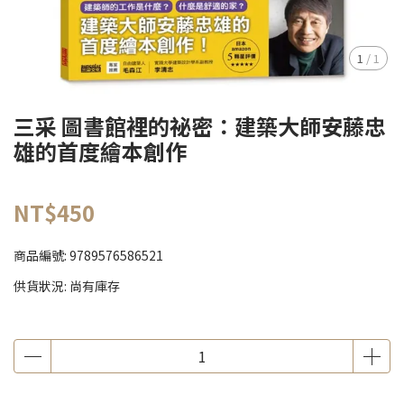
1
/
1
三采 圖書館裡的祕密：建築大師安藤忠
雄的首度繪本創作
NT$450
商品編號:
9789576586521
供貨狀況:
尚有庫存