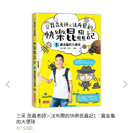
三采 昆蟲老師╳法布爾的快樂昆蟲記1：糞金龜
三
的大便球
NT$280
NT