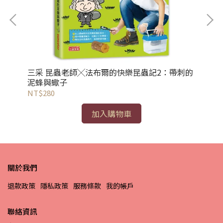
三采 昆蟲老師╳法布爾的快樂昆蟲記2：帶刺的
三
泥蜂與蠍子
NT$280
NT
加入購物車
關於我們
退款政策
隱私政策
服務條款
我的帳戶
聯絡資訊