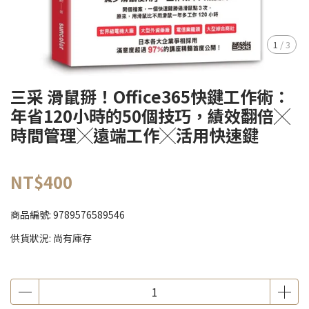
1
/
3
三采 滑鼠掰！Office365快鍵工作術：
年省120小時的50個技巧，績效翻倍╳
時間管理╳遠端工作╳活用快速鍵
NT$400
商品編號:
9789576589546
供貨狀況:
尚有庫存