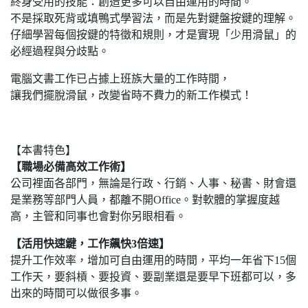
終身受用的技能：創造更多可以自由運用的時間。
不是採取死背或填鴨式學習法，而是先對鍵盤按鍵的理解。
仔細學習每個按鍵的特徵和規則，才是實現「少用滑鼠」的
必經過程與分歧點。
電腦文書工作已占據上班族大量的工作時間，
讓我們擺脫滑鼠，改變省時不費力的新工作模式！
【本書特色】
【職場必備高效工作術】
公司裡面各部門，無論是行政、行銷、人事、秘書、財會還
是業務等部門人員，都離不開Office。對軟體的掌握度越
高，主管和同事也會對你另眼相看。
【活用快速鍵，工作飆快3倍速】
提升工作效率，增加可自由運用的時間，平均一年省下15個
工作天，要斜槓、要投資、要副業還是要早下班都可以，多
出來的時間可以做很多事。