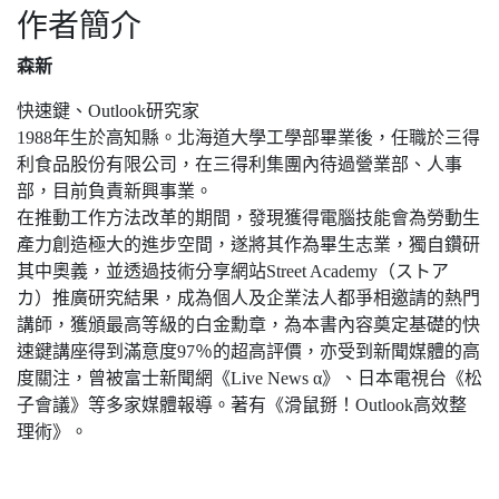
作者簡介
森新
快速鍵、Outlook研究家
1988年生於高知縣。北海道大學工學部畢業後，任職於三得
利食品股份有限公司，在三得利集團內待過營業部、人事
部，目前負責新興事業。
在推動工作方法改革的期間，發現獲得電腦技能會為勞動生
產力創造極大的進步空間，遂將其作為畢生志業，獨自鑽研
其中奧義，並透過技術分享網站Street Academy（ストア
カ）推廣研究結果，成為個人及企業法人都爭相邀請的熱門
講師，獲頒最高等級的白金勳章，為本書內容奠定基礎的快
速鍵講座得到滿意度97％的超高評價，亦受到新聞媒體的高
度關注，曾被富士新聞網《Live News α》、日本電視台《松
子會議》等多家媒體報導。著有《滑鼠掰！Outlook高效整
理術》。