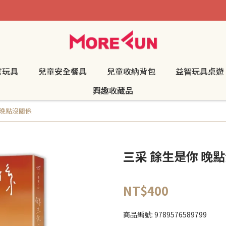
官玩具
兒童安全餐具
兒童收納背包
益智玩具桌遊
興趣收藏品
 晚點沒關係
三采 餘生是你 晚
NT$400
商品編號:
9789576589799