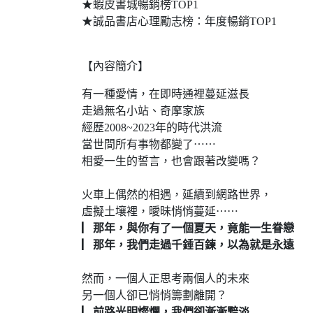
★蝦皮書城暢銷榜TOP1
★誠品書店心理勵志榜：年度暢銷TOP1
【內容簡介】
有一種愛情，在即時通裡蔓延滋長
走過無名小站、奇摩家族
經歷2008~2023年的時代洪流
當世間所有事物都變了⋯⋯
相愛一生的誓言，也會跟著改變嗎？
火車上偶然的相遇，延續到網路世界，
虛擬土壤裡，曖昧悄悄蔓延⋯⋯
▏那年，與你有了一個夏天，竟能一生眷戀
▏那年，我們走過千錘百鍊，以為就是永遠
然而，一個人正思考兩個人的未來
另一個人卻已悄悄籌劃離開？
▏前路光明燦爛，我們卻漸漸黯淡