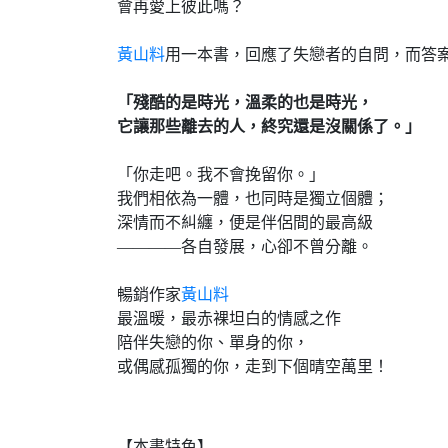
會再愛上彼此嗎？
黃山料
用一本書，回應了失戀者的自問，而答
「殘酷的是時光，溫柔的也是時光，
它讓那些離去的人，終究還是沒關係了。」
「你走吧。我不會挽留你。」
我們相依為一體，也同時是獨立個體；
深情而不糾纏，便是伴侶間的最高級
————各自發展，心卻不曾分離。
暢銷作家
黃山料
最溫暖，最赤裸坦白的情感之作
陪伴失戀的你、單身的你，
或偶感孤獨的你，走到下個晴空萬里！
【本書特色】