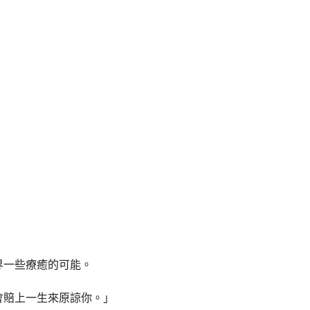
界一些療癒的可能。
會賠上一生來原諒你。」