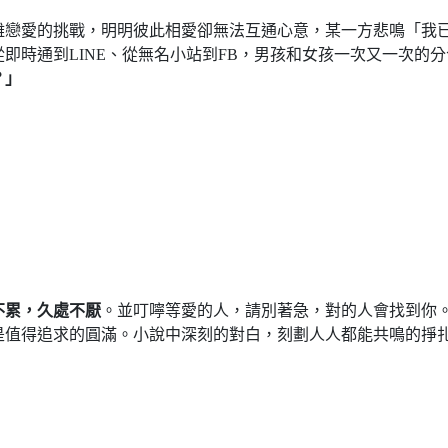
離戀愛的挑戰，明明彼此相愛卻無法互通心意，某一方悲鳴「我
即時通到LINE、從無名小站到FB，男孩和女孩一次又一次的
？」
不累，久處不厭
。並叮嚀等愛的人，請別著急，對的人會找到你
是值得追求的圓滿。小說中深刻的對白，刻劃人人都能共鳴的掙