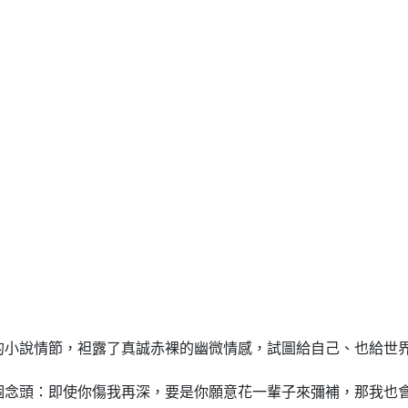
的小說情節，袒露了真誠赤裸的幽微情感，試圖給自己、也給世
個念頭：即使你傷我再深，要是你願意花一輩子來彌補，那我也