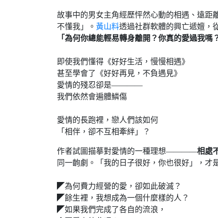
故事中的男女主角經歷怦然心動的相遇、遠距
不懂我」。
黃山料
透過社群軟體的興亡遞嬗，從
「為何你總能輕易轉身離開？你真的愛過我嗎
即使我們懂得《好好生活，慢慢相遇》
甚至學會了《好好再見，不負遇見》
愛情的殘忍卻是————
我們依然會遍體鱗傷
愛情的長跑裡，戀人們該如何
「相伴，卻不互相牽絆」？
作者試圖描摹對愛情的一種理想————
相處
同一齣劇。「我的日子很好，你也很好」，才
◤為何費力經營的愛，卻如此破滅？
◤餘生裡，我想成為一個什麼樣的人？
◤如果我們完成了各自的流浪，