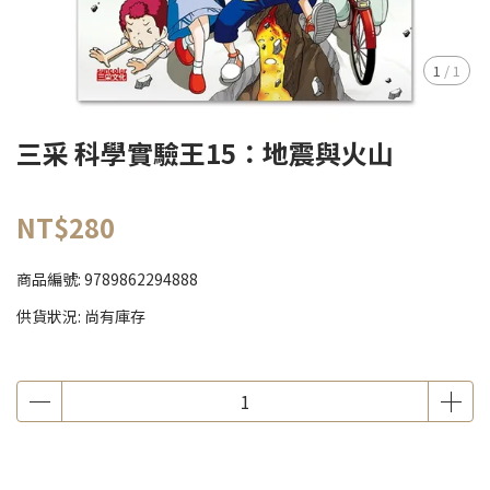
1
/
1
三采 科學實驗王15：地震與火山
NT$280
商品編號:
9789862294888
供貨狀況:
尚有庫存