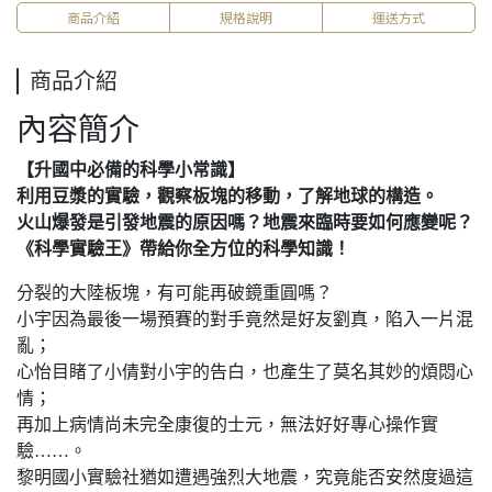
商品介紹
規格說明
運送方式
商品介紹
內容簡介
【升國中必備的科學小常識】
利用豆漿的實驗，觀察板塊的移動，了解地球的構造。
火山爆發是引發地震的原因嗎？地震來臨時要如何應變呢？
《科學實驗王》帶給你全方位的科學知識！
分裂的大陸板塊，有可能再破鏡重圓嗎？
小宇因為最後一場預賽的對手竟然是好友劉真，陷入一片混
亂；
心怡目睹了小倩對小宇的告白，也產生了莫名其妙的煩悶心
情；
再加上病情尚未完全康復的士元，無法好好專心操作實
驗……。
黎明國小實驗社猶如遭遇強烈大地震，究竟能否安然度過這