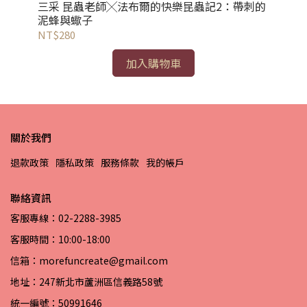
三采 昆蟲老師╳法布爾的快樂昆蟲記2：帶刺的
三
泥蜂與蠍子
NT$280
NT
加入購物車
關於我們
退款政策
隱私政策
服務條款
我的帳戶
聯絡資訊
客服專線：02-2288-3985
客服時間：10:00-18:00
信箱：morefuncreate@gmail.com
地址：247新北市蘆洲區信義路58號
統一編號：50991646