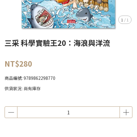
1
/
1
三采 科學實驗王20：海浪與洋流
NT$280
商品編號:
9789862298770
供貨狀況:
尚有庫存