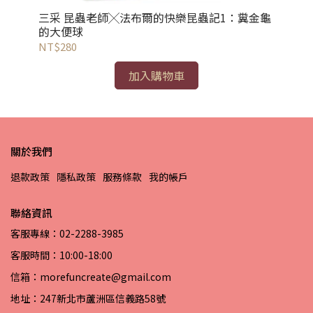
三采 昆蟲老師╳法布爾的快樂昆蟲記1：糞金龜
三
的大便球
泥
NT$280
NT
加入購物車
關於我們
退款政策
隱私政策
服務條款
我的帳戶
聯絡資訊
客服專線：02-2288-3985
客服時間：10:00-18:00
信箱：morefuncreate@gmail.com
地址：247新北市蘆洲區信義路58號