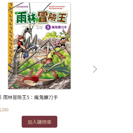
采 雨林冒險王5：魔鬼鐮刀手
三采 迷宮偵探
$280
NT$360
加入購物車