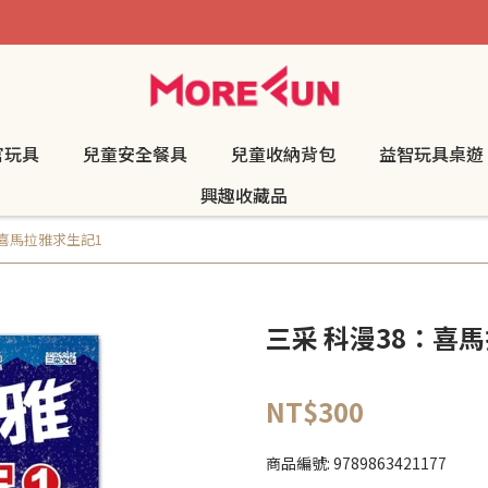
官玩具
兒童安全餐具
兒童收納背包
益智玩具桌遊
興趣收藏品
：喜馬拉雅求生記1
三采 科漫38：喜
NT$300
商品編號:
9789863421177