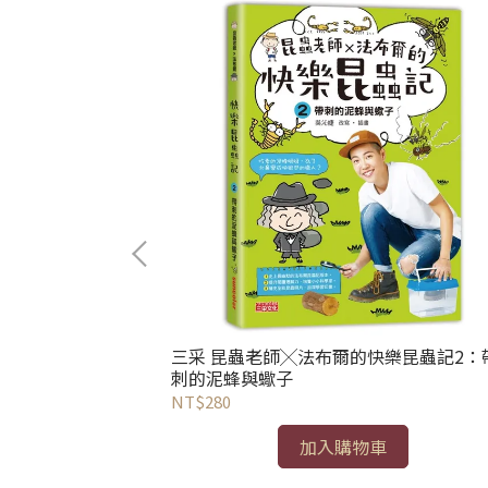
塔神祕事件
三采 昆蟲老師╳法布爾的快樂昆蟲記2：
刺的泥蜂與蠍子
NT$280
加入購物車