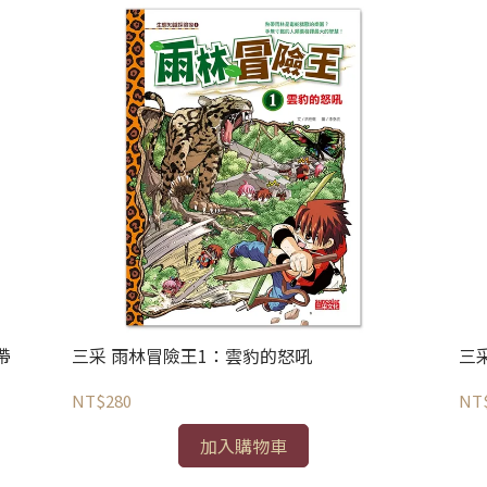
帶
三采 雨林冒險王1：雲豹的怒吼
三
NT$280
NT
加入購物車