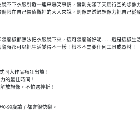
為脫不下衣服引發一連串爆笑事情，實則充滿了天馬行空的想像
被侷限在自己價值觀裡的大人來說，則像是透過想像力把自己從
卻怎麼樣都無法把衣服脫下來，這可怎麼辦好呢……還是這樣生
力隨時都可以把生活變得不一樣！根本不需要任何工具或器材！
家各式同人作品瘋狂出爐！
腦力的最佳時間！
人解放想像，不怕遇挫折！
0-99歲讀了都會很快樂。