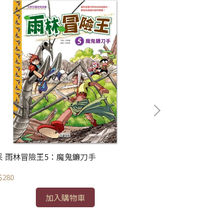
采 雨林冒險王5：魔鬼鐮刀手
三采 理財小高
$280
NT$350
加入購物車