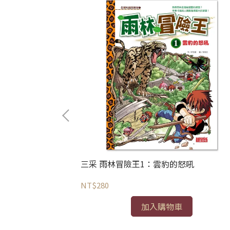
）：下金蛋的鵝
三采 雨林冒險王1：雲豹的怒吼
NT$280
加入購物車