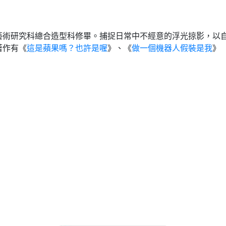
院藝術研究科總合造型科修畢。捕捉日常中不經意的浮光掠影，以
著作有《
這是蘋果嗎？也許是喔
》、《
做一個機器人假裝是我
》