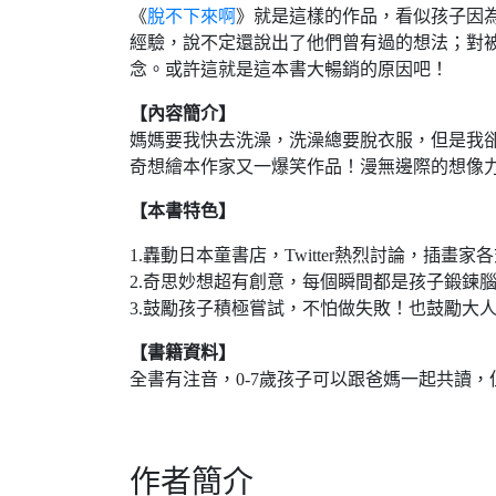
《
脫不下來啊
》就是這樣的作品，看似孩子因
經驗，說不定還說出了他們曾有過的想法；對
念。或許這就是這本書大暢銷的原因吧！
【內容簡介】
媽媽要我快去洗澡，洗澡總要脫衣服，但是我
奇想繪本作家又一爆笑作品！漫無邊際的想像
【本書特色】
1.轟動日本童書店，Twitter熱烈討論，插畫
2.奇思妙想超有創意，每個瞬間都是孩子鍛鍊
3.鼓勵孩子積極嘗試，不怕做失敗！也鼓勵大
【書籍資料】
全書有注音，0-7歲孩子可以跟爸媽一起共讀，但
作者簡介