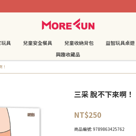
官玩具
兒童安全餐具
兒童收納背包
益智玩具桌遊
興趣收藏品
啊！
三采 脫不下來啊！
NT$250
商品編號:
9789863425762