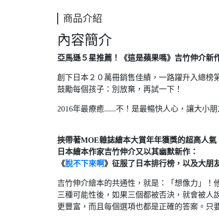
商品介紹
內容簡介
亞馬遜５星推薦！《這是蘋果嗎》吉竹伸介新
創下日本２０萬冊銷售佳績，一路躍升入總榜
鼓勵每個孩子：別放棄，再試一下！
2016年最療癒......不！是最暢快人心，讓
挾帶著MOE雜誌繪本大賞年年獲獎的超高人氣
日本繪本作家吉竹伸介又以其幽默新作：
《
脫不下來啊
》征服了日本排行榜，以及大朋
吉竹伸介繪本的共通性，就是：「想像力」！
三種可能性後，如果三個都被否決，就會被人
更豐富，而且每個選項也都是正確的答案。只