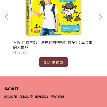
三采 昆蟲老師╳法布爾的快樂昆蟲記1：糞金龜
三
的大便球
泥
NT$280
NT
加入購物車
關於我們
退款政策
隱私政策
服務條款
我的帳戶