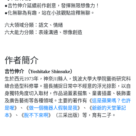
●吉竹伸介延續前作創意，發揮無限想像力！
●化無聊為有趣，站在小孩觀點詮釋無聊。
六大領域分類：語文、情緒
六大能力分類：表達溝通、想像創造
作者簡介
吉竹伸介 （Yoshitake Shinsuke）
生於西元1973年，神奈川縣人，筑波大學大學院藝術研究科
總合造型科修畢。擅長捕捉日常中不經意的浮光掠影，以自
身獨特角度切入取材，作品涵蓋素描集、童書插畫、裝飾畫
及廣告藝術等各種領域。主要的著作有《
這是蘋果嗎？也許
是喔
》、《
做一個機器人假裝是我
》、《
爺爺的天堂筆記
本
》、《
脫不下來啊
》（三采出版）等，育有二子。