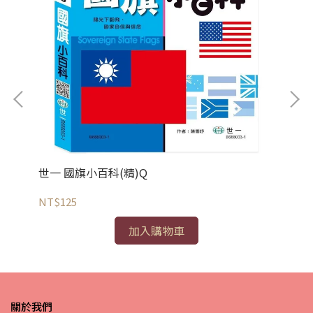
世一 國旗小百科(精)Q
世
NT$125
NT
加入購物車
關於我們