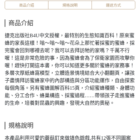
商品介紹
規格說明
運送方式
商品介紹
捷克出版社B4U中文授權，最特別的生態知識百科！原來蜜
蜂的家長這樣！嗡～嗡～嗡～花朵上那忙著採蜜的蜜蜂，採
完蜜會回到哪裡去呢？我可以去拜訪牠的家嗎？千萬不行
喔！這是非常危險的事，因為蜜蜂會為了保衛家園而攻擊你
喔！趕快打開這本書，你可以知道更多關於蜜蜂的家務事！
多層次厚紙蜂窩模型，立體造景情境結合大小翻翻頁，讓孩
子盡情拜訪蜜蜂家中的內部構造與分區功能運作，自由探索
每個角落。另有蜜蜂圖解百科15頁，介紹蜜蜂種類、身體功
能、分工合作、蜂巢構造、採蜜過程……帶領孩子走進蜜蜂
的生命，培養對昆蟲的興趣，發現大自然的奧秘。
規格說明
本產品利用可愛的蘑菇釘來做填色遊戲,共有12張不同圖案