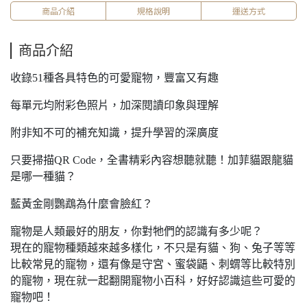
商品介紹
規格說明
運送方式
商品介紹
收錄51種各具特色的可愛寵物，豐富又有趣
每單元均附彩色照片，加深閱讀印象與理解
附非知不可的補充知識，提升學習的深廣度
只要掃描QR Code，全書精彩內容想聽就聽！加菲貓跟龍貓
是哪一種貓？
藍黃金剛鸚鵡為什麼會臉紅？
寵物是人類最好的朋友，你對牠們的認識有多少呢？
現在的寵物種類越來越多樣化，不只是有貓、狗、兔子等等
比較常見的寵物，還有像是守宮、蜜袋鼯、刺蝟等比較特別
的寵物，現在就一起翻開寵物小百科，好好認識這些可愛的
寵物吧！