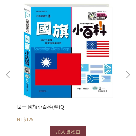
世一 國旗小百科(精)Q
世
NT$125
NT
加入購物車