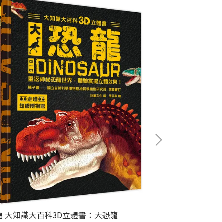
幼福 神奇手電
新年
NT$220
福 大知識大百科3D立體書：大恐龍