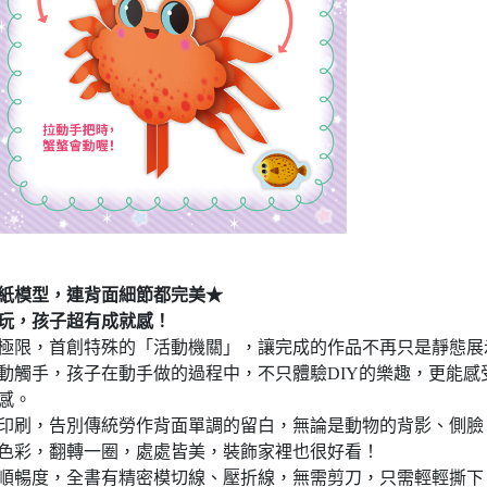
紙模型，連背面細節都完美★
玩，孩子超有成就感！
極限，首創特殊的「活動機關」，讓完成的作品不再只是靜態展
動觸手，孩子在動手做的過程中，不只體驗DIY的樂趣，更能感
感。
印刷，告別傳統勞作背面單調的留白，無論是動物的背影、側臉
色彩，翻轉一圈，處處皆美，裝飾家裡也很好看！
順暢度，全書有精密模切線、壓折線，無需剪刀，只需輕輕撕下